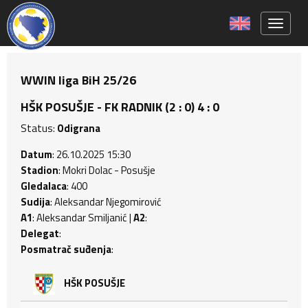
Toggle 
WWIN liga BiH 25/26
HŠK POSUŠJE - FK RADNIK (2 : 0) 4 : 0
Status:
Odigrana
Datum
: 26.10.2025 15:30
Stadion
: Mokri Dolac - Posušje
Gledalaca
: 400
Sudija
: Aleksandar Njegomirović
A1
: Aleksandar Smiljanić |
A2
:
Delegat
:
Posmatrač suđenja
:
HŠK POSUŠJE