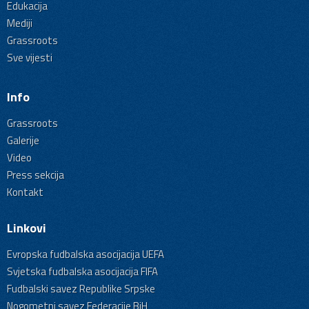
Edukacija
Mediji
Grassroots
Sve vijesti
Info
Grassroots
Galerije
Video
Press sekcija
Kontakt
Linkovi
Evropska fudbalska asocijacija UEFA
Svjetska fudbalska asocijacija FIFA
Fudbalski savez Republike Srpske
Nogometni savez Federacije BiH