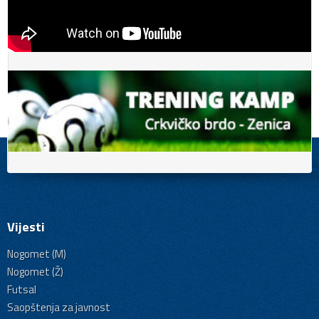
Vijesti
Nogomet (M)
Nogomet (Ž)
Futsal
Saopštenja za javnost