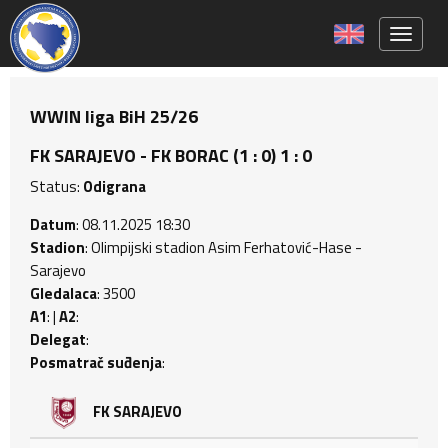
Toggle 
WWIN liga BiH 25/26
FK SARAJEVO - FK BORAC (1 : 0) 1 : 0
Status:
Odigrana
Datum
: 08.11.2025 18:30
Stadion
: Olimpijski stadion Asim Ferhatović-Hase -
Sarajevo
Gledalaca
: 3500
A1
: |
A2
:
Delegat
:
Posmatrač suđenja
:
FK SARAJEVO