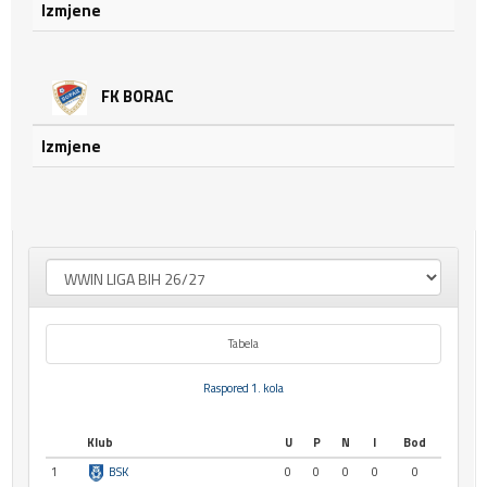
Izmjene
FK BORAC
Izmjene
Tabela
Raspored 1. kola
Klub
U
P
N
I
Bod
1
BSK
0
0
0
0
0