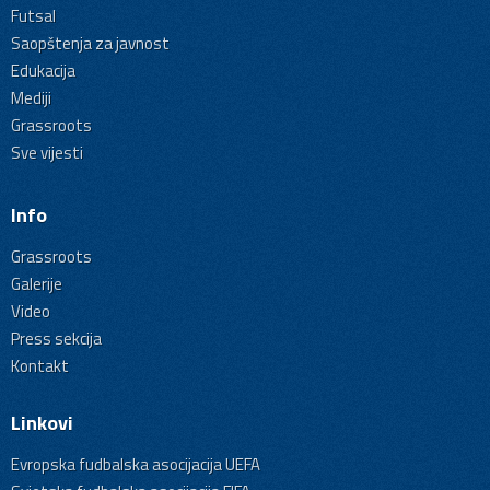
Futsal
Saopštenja za javnost
Edukacija
Mediji
Grassroots
Sve vijesti
Info
Grassroots
Galerije
Video
Press sekcija
Kontakt
Linkovi
Evropska fudbalska asocijacija UEFA