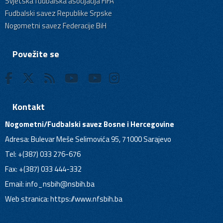
Svjetska fudbalska asocijacija FIFA
Fudbalski savez Republike Srpske
Nogometni savez Federacije BiH
Povežite se
Kontakt
Nogometni/Fudbalski savez Bosne i Hercegovine
Adresa: Bulevar Meše Selimovića 95, 71000 Sarajevo
Tel: +(387) 033 276-676
Fax: +(387) 033 444-332
Email:
info_nsbih@nsbih.ba
Web stranica: https://www.nfsbih.ba