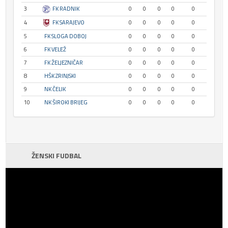
3
FK RADNIK
0
0
0
0
0
4
FK SARAJEVO
0
0
0
0
0
5
FK SLOGA DOBOJ
0
0
0
0
0
6
FK VELEŽ
0
0
0
0
0
7
FK ŽELJEZNIČAR
0
0
0
0
0
8
HŠK ZRINJSKI
0
0
0
0
0
9
NK ČELIK
0
0
0
0
0
10
NK ŠIROKI BRIJEG
0
0
0
0
0
ŽENSKI FUDBAL