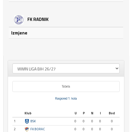
FK RADNIK
Izmjene
Tabela
Raspored 1. kola
Klub
U
P
N
I
Bod
1
BSK
0
0
0
0
0
2
FK BORAC
0
0
0
0
0