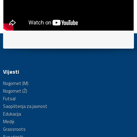
Vijesti
Nogomet (M)
Nogomet (Ž)
Futsal
Saopštenja za javnost
Edukacija
Mediji
Grassroots
Sve vijesti