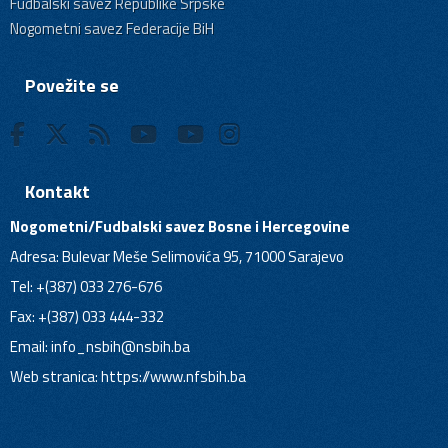
Fudbalski savez Republike Srpske
Nogometni savez Federacije BiH
Povežite se
Kontakt
Nogometni/Fudbalski savez Bosne i Hercegovine
Adresa: Bulevar Meše Selimovića 95, 71000 Sarajevo
Tel: +(387) 033 276-676
Fax: +(387) 033 444-332
Email:
info_nsbih@nsbih.ba
Web stranica: https://www.nfsbih.ba