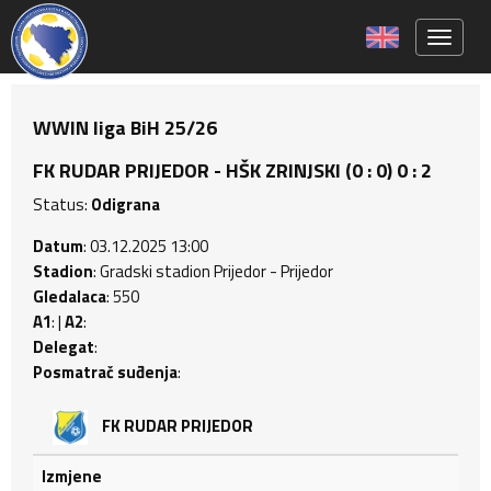
Toggle 
WWIN liga BiH 25/26
FK RUDAR PRIJEDOR - HŠK ZRINJSKI (0 : 0) 0 : 2
Status:
Odigrana
Datum
: 03.12.2025 13:00
Stadion
: Gradski stadion Prijedor - Prijedor
Gledalaca
: 550
A1
: |
A2
:
Delegat
:
Posmatrač suđenja
:
FK RUDAR PRIJEDOR
Izmjene