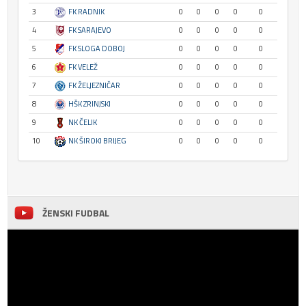
3
FK RADNIK
0
0
0
0
0
4
FK SARAJEVO
0
0
0
0
0
5
FK SLOGA DOBOJ
0
0
0
0
0
6
FK VELEŽ
0
0
0
0
0
7
FK ŽELJEZNIČAR
0
0
0
0
0
8
HŠK ZRINJSKI
0
0
0
0
0
9
NK ČELIK
0
0
0
0
0
10
NK ŠIROKI BRIJEG
0
0
0
0
0
ŽENSKI FUDBAL