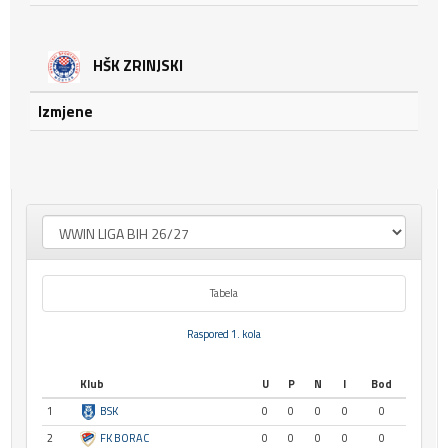
HŠK ZRINJSKI
Izmjene
Tabela
Raspored 1. kola
Klub
U
P
N
I
Bod
1
BSK
0
0
0
0
0
2
FK BORAC
0
0
0
0
0