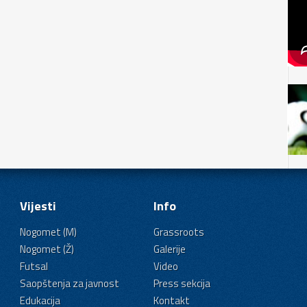
Vijesti
Info
Nogomet (M)
Grassroots
Nogomet (Ž)
Galerije
Futsal
Video
Saopštenja za javnost
Press sekcija
Edukacija
Kontakt