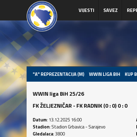
VIJESTI
SAVEZ
REP
"A" REPREZENTACIJA (M)
WWIN LIGA BIH
KUP B
WWIN liga BiH 25/26
FK ŽELJEZNIČAR - FK RADNIK (0 : 0) 0 : 0
Datum
: 13.12.2025 16:00
Stadion
: Stadion Grbavica - Sarajevo
Gledalaca
: 3800