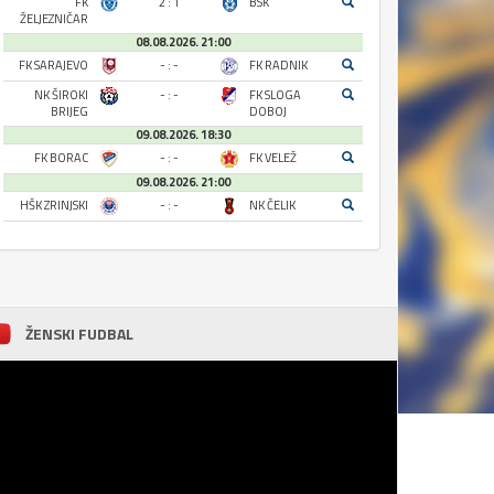
FK
2 : 1
BSK
ŽELJEZNIČAR
08.08.2026. 21:00
FK SARAJEVO
- : -
FK RADNIK
NK ŠIROKI
- : -
FK SLOGA
BRIJEG
DOBOJ
09.08.2026. 18:30
FK BORAC
- : -
FK VELEŽ
09.08.2026. 21:00
HŠK ZRINJSKI
- : -
NK ČELIK
ŽENSKI FUDBAL