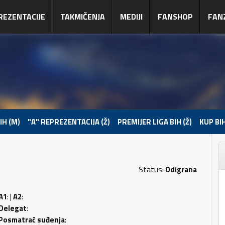
REZENTACIJE
TAKMIČENJA
MEDIJI
FANSHOP
FAN
IH (M)
"A" REPREZENTACIJA (Ž)
PREMIJER LIGA BIH (Ž)
KUP BIH
Status:
Odigrana
A1
: |
A2
:
Delegat
:
Posmatrač suđenja
: