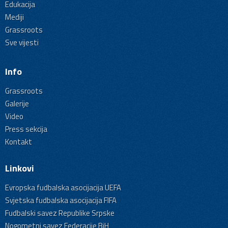
Edukacija
Mediji
Grassroots
Sve vijesti
Info
Grassroots
Galerije
Video
Press sekcija
Kontakt
Linkovi
Evropska fudbalska asocijacija UEFA
Svjetska fudbalska asocijacija FIFA
Fudbalski savez Republike Srpske
Nogometni savez Federacije BiH