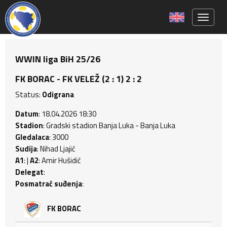
Toggle 
WWIN liga BiH 25/26
FK BORAC - FK VELEŽ (2 : 1) 2 : 2
Status:
Odigrana
Datum
: 18.04.2026 18:30
Stadion
: Gradski stadion Banja Luka - Banja Luka
Gledalaca
: 3000
Sudija
: Nihad Ljajić
A1
: |
A2
: Amir Hušidić
Delegat
:
Posmatrač suđenja
:
FK BORAC