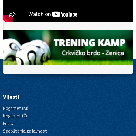
Vijesti
Nogomet (M)
Nogomet (Ž)
Futsal
Saopštenja za javnost