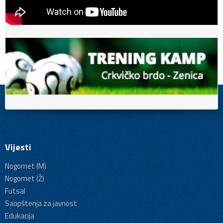
Vijesti
Nogomet (M)
Nogomet (Ž)
Futsal
Saopštenja za javnost
Edukacija