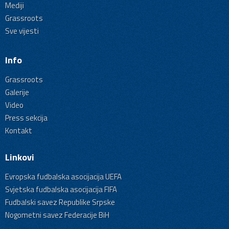
Mediji
Grassroots
Sve vijesti
Info
Grassroots
Galerije
Video
Press sekcija
Kontakt
Linkovi
Evropska fudbalska asocijacija UEFA
Svjetska fudbalska asocijacija FIFA
Fudbalski savez Republike Srpske
Nogometni savez Federacije BiH