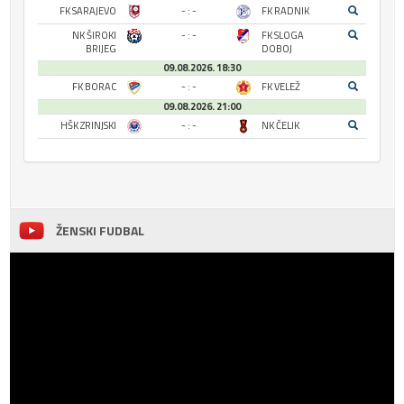
FK SARAJEVO
- : -
FK RADNIK
NK ŠIROKI
- : -
FK SLOGA
BRIJEG
DOBOJ
09.08.2026. 18:30
FK BORAC
- : -
FK VELEŽ
09.08.2026. 21:00
HŠK ZRINJSKI
- : -
NK ČELIK
ŽENSKI FUDBAL