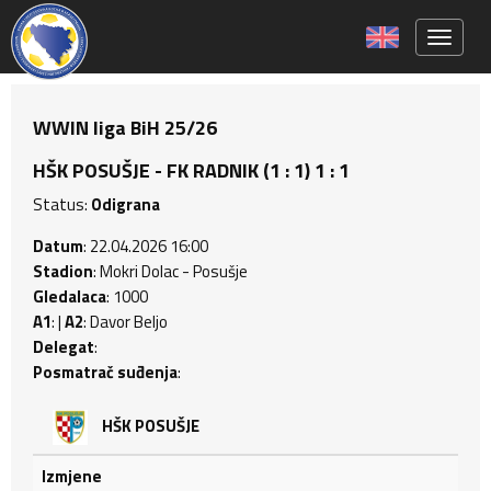
Toggle 
WWIN liga BiH 25/26
HŠK POSUŠJE - FK RADNIK (1 : 1) 1 : 1
Status:
Odigrana
Datum
: 22.04.2026 16:00
Stadion
: Mokri Dolac - Posušje
Gledalaca
: 1000
A1
: |
A2
: Davor Beljo
Delegat
:
Posmatrač suđenja
:
HŠK POSUŠJE
Izmjene