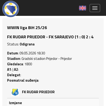
Toggle 
WWIN liga BiH 25/26
FK RUDAR PRIJEDOR - FK SARAJEVO (1 : 0) 2 : 4
Status:
Odigrana
Datum
: 09.05.2026 18:30
Stadion
: Gradski stadion Prijedor - Prijedor
Gledalaca
: 1800
A1
: |
A2
:
Delegat
:
Posmatrač suđenja
:
FK RUDAR PRIJEDOR
Izmjene