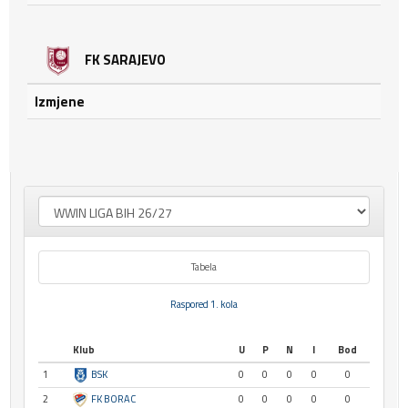
FK SARAJEVO
Izmjene
Tabela
Raspored 1. kola
Klub
U
P
N
I
Bod
1
BSK
0
0
0
0
0
2
FK BORAC
0
0
0
0
0