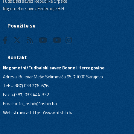
Fudbalski savez Republike Srpske
Nogometni savez Federacije BiH
Povežite se
Kontakt
Nogometni/Fudbalski savez Bosne i Hercegovine
Adresa: Bulevar Meše Selimovića 95, 71000 Sarajevo
Tel: +(387) 033 276-676
Fax: +(387) 033 444-332
Email:
info_nsbih@nsbih.ba
Web stranica: https://www.nfsbih.ba