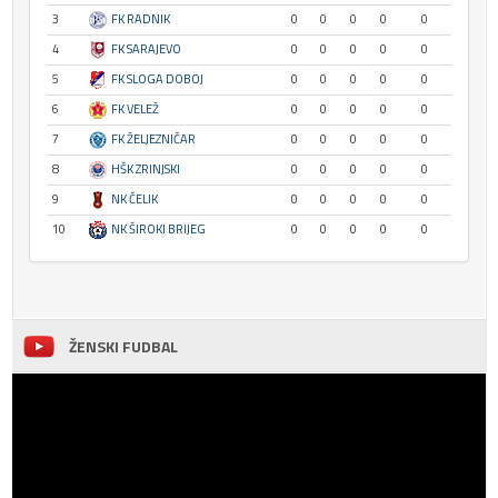
3
FK RADNIK
0
0
0
0
0
4
FK SARAJEVO
0
0
0
0
0
5
FK SLOGA DOBOJ
0
0
0
0
0
6
FK VELEŽ
0
0
0
0
0
7
FK ŽELJEZNIČAR
0
0
0
0
0
8
HŠK ZRINJSKI
0
0
0
0
0
9
NK ČELIK
0
0
0
0
0
10
NK ŠIROKI BRIJEG
0
0
0
0
0
ŽENSKI FUDBAL