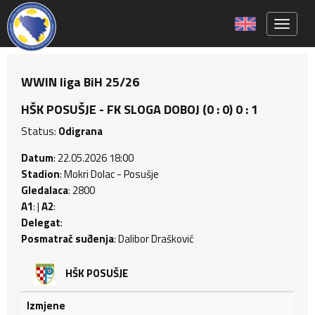
Toggle 
WWIN liga BiH 25/26
HŠK POSUŠJE - FK SLOGA DOBOJ (0 : 0) 0 : 1
Status:
Odigrana
Datum
: 22.05.2026 18:00
Stadion
: Mokri Dolac - Posušje
Gledalaca
: 2800
A1
: |
A2
:
Delegat
:
Posmatrač suđenja
: Dalibor Drašković
HŠK POSUŠJE
Izmjene