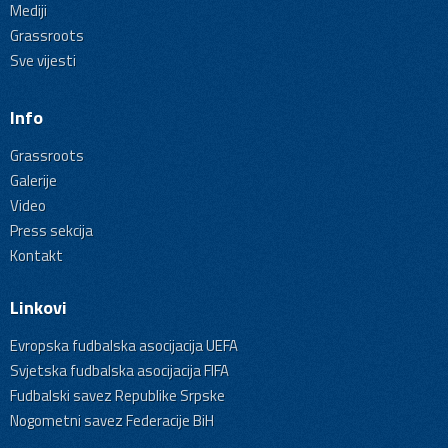
Mediji
Grassroots
Sve vijesti
Info
Grassroots
Galerije
Video
Press sekcija
Kontakt
Linkovi
Evropska fudbalska asocijacija UEFA
Svjetska fudbalska asocijacija FIFA
Fudbalski savez Republike Srpske
Nogometni savez Federacije BiH