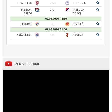
FK SARAJEVO
0 : 0
FK RADNIK
NK ŠIROKI
0 : 0
FK SLOGA
BRIJEG
DOBOJ
09.08.2026. 18:30
FK BORAC
- : -
FK VELEŽ
09.08.2026. 21:00
HŠK ZRINJSKI
- : -
NK ČELIK
ŽENSKI FUDBAL