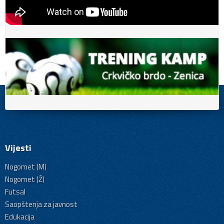
Vijesti
Nogomet (M)
Nogomet (Ž)
Futsal
Saopštenja za javnost
Edukacija