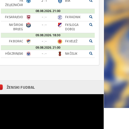
FK
2 : 1
BSK
ŽELJEZNIČAR
08.08.2026. 21:00
FK SARAJEVO
- : -
FK RADNIK
NK ŠIROKI
- : -
FK SLOGA
BRIJEG
DOBOJ
09.08.2026. 18:30
FK BORAC
- : -
FK VELEŽ
09.08.2026. 21:00
HŠK ZRINJSKI
- : -
NK ČELIK
ŽENSKI FUDBAL