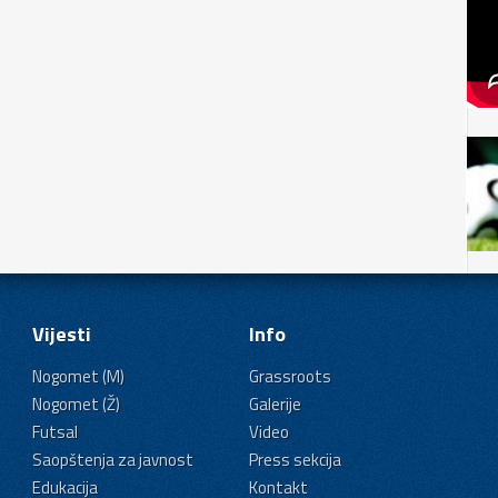
Vijesti
Info
Nogomet (M)
Grassroots
Nogomet (Ž)
Galerije
Futsal
Video
Saopštenja za javnost
Press sekcija
Edukacija
Kontakt