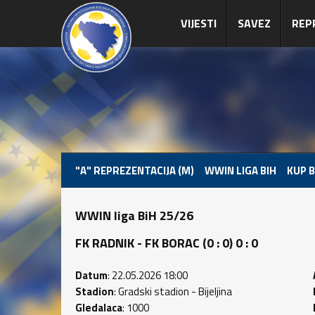
VIJESTI
SAVEZ
REP
"A" REPREZENTACIJA (M)
WWIN LIGA BIH
KUP B
WWIN liga BiH 25/26
FK RADNIK - FK BORAC (0 : 0) 0 : 0
Datum
: 22.05.2026 18:00
Stadion
: Gradski stadion - Bijeljina
Gledalaca
: 1000