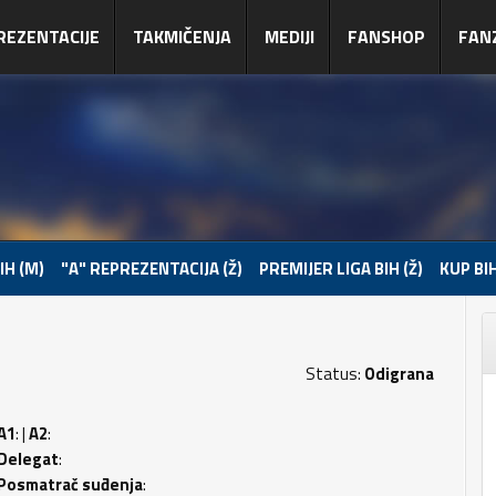
REZENTACIJE
TAKMIČENJA
MEDIJI
FANSHOP
FAN
IH (M)
"A" REPREZENTACIJA (Ž)
PREMIJER LIGA BIH (Ž)
KUP BIH
Status:
Odigrana
A1
: |
A2
:
Delegat
:
Posmatrač suđenja
: