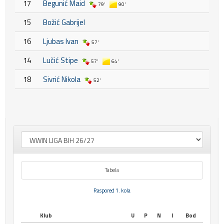
17
Begunić Maid
79'
90'
15
Božić Gabrijel
16
Ljubas Ivan
57'
14
Lučić Stipe
57'
64'
18
Sivrić Nikola
52'
Tabela
Raspored 1. kola
Klub
U
P
N
I
Bod