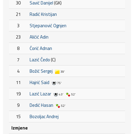
30
Savić Danijel
(GK)
21
Radić Kristijan
3
Stjepanović Ognjen
23
Aličić Adin
8
Ćorić Adnan
7
Lazić Čedo
(C)
4
Božić Sergej
39'
11
Hajrić Said
75'
19
Lazić Lazar
43'
52'
9
Dedić Hasan
52'
15
Bozoljac Andrej
Izmjene