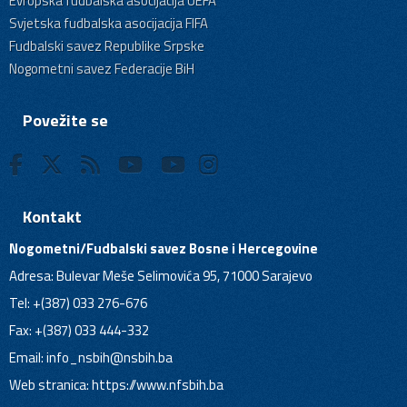
Evropska fudbalska asocijacija UEFA
Svjetska fudbalska asocijacija FIFA
Fudbalski savez Republike Srpske
Nogometni savez Federacije BiH
Povežite se
Kontakt
Nogometni/Fudbalski savez Bosne i Hercegovine
Adresa: Bulevar Meše Selimovića 95, 71000 Sarajevo
Tel: +(387) 033 276-676
Fax: +(387) 033 444-332
Email:
info_nsbih@nsbih.ba
Web stranica: https://www.nfsbih.ba