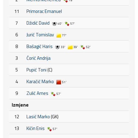
79'
11
Primorac Emanuel
7
Džidić David
40'
57'
6
Jurić Tomislav
77'
8
Bašagić Haris
33'
39'
52'
3
Ćorić Andrija
5
Pupić Toni
(C)
4
Karačić Marko
51'
9
Zulić Arnes
57'
Izmjene
12
Lasić Marko
(GK)
13
Kičin Enis
57'