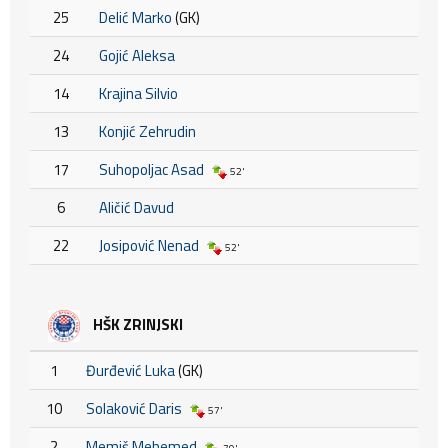
25
Delić Marko
(GK)
24
Gojić Aleksa
14
Krajina Silvio
13
Konjić Zehrudin
17
Suhopoljac Asad
52'
6
Aličić Davud
22
Josipović Nenad
52'
HŠK ZRINJSKI
1
Đurđević Luka
(GK)
10
Solaković Daris
57'
2
Memiš Mehemed