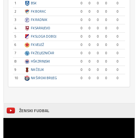
1
BSK
0
0
0
0
0
2
FK BORAC
0
0
0
0
0
3
FK RADNIK
0
0
0
0
0
4
FK SARAJEVO
0
0
0
0
0
5
FK SLOGA DOBOJ
0
0
0
0
0
6
FK VELEŽ
0
0
0
0
0
7
FK ŽELJEZNIČAR
0
0
0
0
0
8
HŠK ZRINJSKI
0
0
0
0
0
9
NK ČELIK
0
0
0
0
0
10
NK ŠIROKI BRIJEG
0
0
0
0
0
ŽENSKI FUDBAL