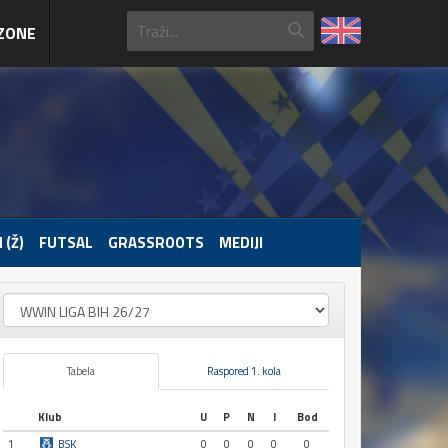
ZONE
 (Ž)
FUTSAL
GRASSROOTS
MEDIJI
Tabela
Raspored 1. kola
Klub
U
P
N
I
Bod
1
BSK
0
0
0
0
0