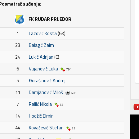
Posmatrač suđenja
:
FK RUDAR PRIJEDOR
1
Lazović Kosta
(GK)
23
Balagić Zaim
24
Lukić Adrijan
(C)
6
Vujanović Luka
79'
5
Đurašinović Andrej
11
Damjanović Miloš
60'
7
Railić Nikola
55'
14
Hodžić Elmir
44
Kovačević Stefan
83'