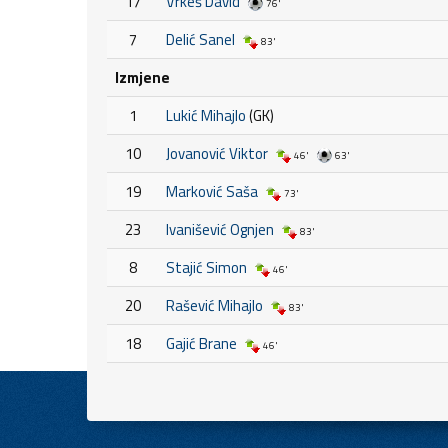
17
Vrkeš David
76'
7
Delić Sanel
83'
Izmjene
1
Lukić Mihajlo
(GK)
10
Jovanović Viktor
46'
63'
19
Marković Saša
73'
23
Ivanišević Ognjen
83'
8
Stajić Simon
46'
20
Rašević Mihajlo
83'
18
Gajić Brane
46'