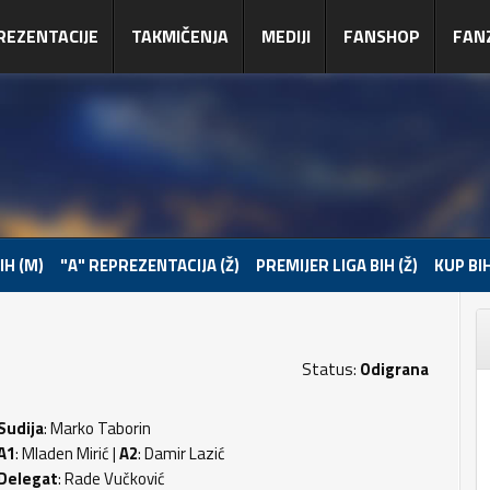
REZENTACIJE
TAKMIČENJA
MEDIJI
FANSHOP
FAN
IH (M)
"A" REPREZENTACIJA (Ž)
PREMIJER LIGA BIH (Ž)
KUP BIH
Status:
Odigrana
1
Sudija
: Marko Taborin
A1
: Mladen Mirić |
A2
: Damir Lazić
Delegat
: Rade Vučković