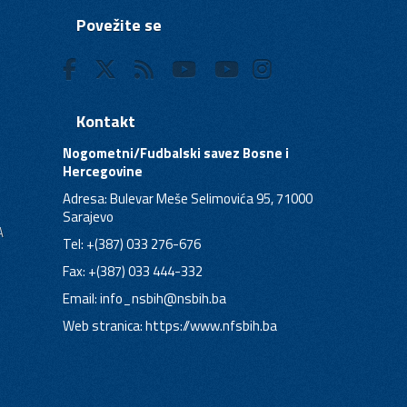
Povežite se
Kontakt
Nogometni/Fudbalski savez Bosne i
Hercegovine
Adresa: Bulevar Meše Selimovića 95, 71000
Sarajevo
A
Tel: +(387) 033 276-676
Fax: +(387) 033 444-332
Email:
info_nsbih@nsbih.ba
Web stranica: https://www.nfsbih.ba