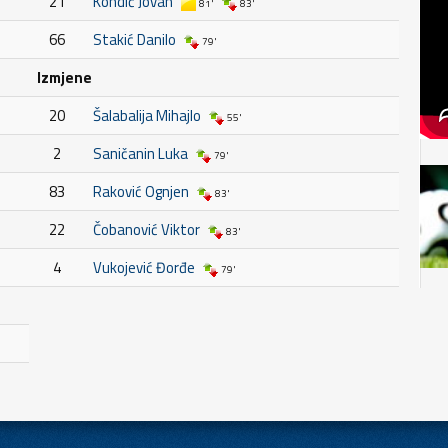
21
Kondić Jovan
81'
83'
66
Stakić Danilo
79'
Izmjene
20
Šalabalija Mihajlo
55'
2
Saničanin Luka
79'
83
Raković Ognjen
83'
22
Čobanović Viktor
83'
4
Vukojević Đorđe
79'