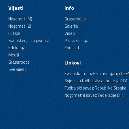
Vijesti
Info
Nogomet (M)
Grassroots
Nogomet (Ž)
Galerije
Futsal
Video
Saopštenja za javnost
Press sekcija
Edukacija
Kontakt
Mediji
Grassroots
Linkovi
Sve vijesti
Evropska fudbalska asocijacija UEF
Svjetska fudbalska asocijacija FIFA
Fudbalski savez Republike Srpske
Nogometni savez Federacije BiH