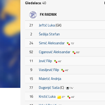
Gledalaca
: 40
FK RADNIK
27
Jeftić Luka
(GK)
2
Šešlija Stefan
24
Simić Aleksandar
73'
92
Ciganović Aleksandar
83'
11
Jović Filip
46'
9
Vasiljević Filip
46'
15
Maletić Andrija
77
Dugonjić Saša
(C)
74'
16
Krstić Luka
27'
46'