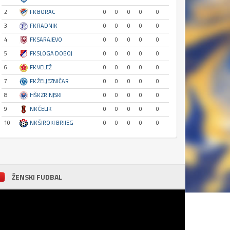
2
FK BORAC
0
0
0
0
0
3
FK RADNIK
0
0
0
0
0
4
FK SARAJEVO
0
0
0
0
0
5
FK SLOGA DOBOJ
0
0
0
0
0
6
FK VELEŽ
0
0
0
0
0
7
FK ŽELJEZNIČAR
0
0
0
0
0
8
HŠK ZRINJSKI
0
0
0
0
0
9
NK ČELIK
0
0
0
0
0
10
NK ŠIROKI BRIJEG
0
0
0
0
0
ŽENSKI FUDBAL