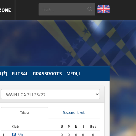
ZONE
 (Ž)
FUTSAL
GRASSROOTS
MEDIJI
Tabela
Raspored 1. kola
Klub
U
P
N
I
Bod
1
BSK
0
0
0
0
0