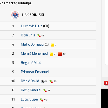
Posmatrač suđenja
:
HŠK ZRINJSKI
1
Đurđević Luka
(GK)
7
Kičin Enis
46'
4
Matić Domagoj
(C)
7'
2
Memiš Mehemed
7'
34'
3
Begunić Maid
9
Primorac Emanuel
10
Džidić David
5'
80'
6
Božić Gabrijel
35'
11
Lučić Stipe
46'