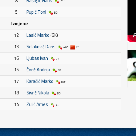
8
Bašagić Haris
71'
5
Pupić Toni
80'
Izmjene
12
Lasić Marko
(GK)
13
Solaković Daris
46'
70'
16
Ljubas Ivan
71'
15
Ćorić Andrija
35'
17
Karačić Marko
80'
18
Sivrić Nikola
80'
14
Zulić Arnes
46'