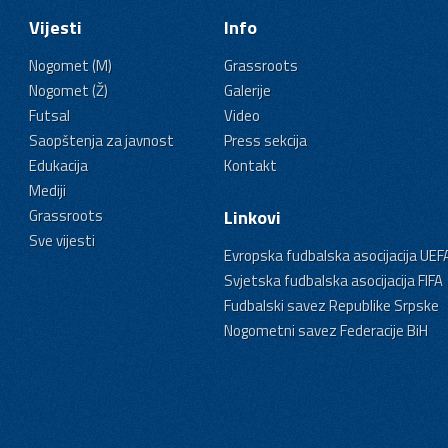
Vijesti
Info
Nogomet (M)
Grassroots
Nogomet (Ž)
Galerije
Futsal
Video
Saopštenja za javnost
Press sekcija
Edukacija
Kontakt
Mediji
Grassroots
Linkovi
Sve vijesti
Evropska fudbalska asocijacija UEF
Svjetska fudbalska asocijacija FIFA
Fudbalski savez Republike Srpske
Nogometni savez Federacije BiH