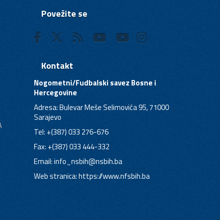
Povežite se
Kontakt
Nogometni/Fudbalski savez Bosne i
Hercegovine
Adresa: Bulevar Meše Selimovića 95, 71000
Sarajevo
A
Tel: +(387) 033 276-676
Fax: +(387) 033 444-332
Email:
info_nsbih@nsbih.ba
Web stranica: https://www.nfsbih.ba