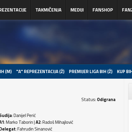
REZENTACIJE
TAKMIČENJA
MEDIJI
FANSHOP
FAN
IH (M)
"A" REPREZENTACIJA (Ž)
PREMIJER LIGA BIH (Ž)
KUP BIH
Status:
Odigrana
Sudija
: Danijel Perić
A1
: Marko Taborin |
A2
: Radoš Mihajlović
Delegat
: Fahrudin Sinanović