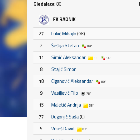
Gledalaca
: 80
FK RADNIK
27
Lukić Mihajlo
(GK)
2
Šešlija Stefan
89'
11
Simić Aleksandar
53'
56'
8
Stajić Simon
18
Ciganović Aleksandar
80'
9
Vasiljević Filip
78'
15
Maletić Andrija
36'
77
Dugonjić Saša
(C)
5
Vrkeš David
83'