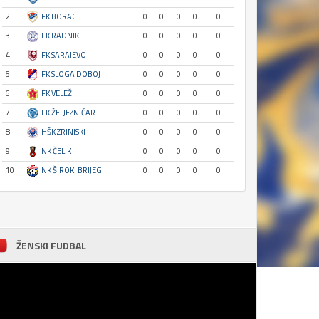
2
FK BORAC
0
0
0
0
0
3
FK RADNIK
0
0
0
0
0
4
FK SARAJEVO
0
0
0
0
0
5
FK SLOGA DOBOJ
0
0
0
0
0
6
FK VELEŽ
0
0
0
0
0
7
FK ŽELJEZNIČAR
0
0
0
0
0
8
HŠK ZRINJSKI
0
0
0
0
0
9
NK ČELIK
0
0
0
0
0
10
NK ŠIROKI BRIJEG
0
0
0
0
0
ŽENSKI FUDBAL