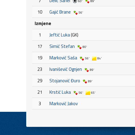
7
Delić Sanel
60'
89'
10
Gajić Brane
56'
Izmjene
1
Jeftić Luka
(GK)
17
Simić Stefan
80'
19
Marković Saša
56'
84'
23
Ivanišević Ognjen
89'
29
Stojanović Đuro
89'
21
Krstić Luka
56'
65'
3
Marković Jakov