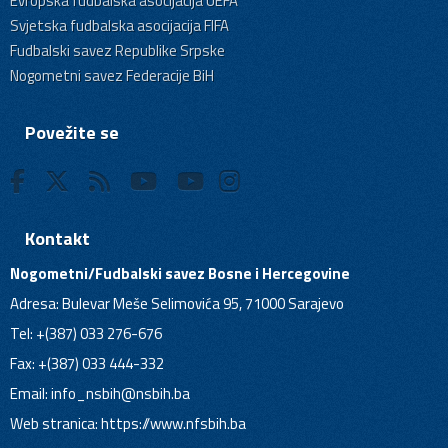
Evropska fudbalska asocijacija UEFA
Svjetska fudbalska asocijacija FIFA
Fudbalski savez Republike Srpske
Nogometni savez Federacije BiH
Povežite se
Kontakt
Nogometni/Fudbalski savez Bosne i Hercegovine
Adresa: Bulevar Meše Selimovića 95, 71000 Sarajevo
Tel: +(387) 033 276-676
Fax: +(387) 033 444-332
Email:
info_nsbih@nsbih.ba
Web stranica: https://www.nfsbih.ba