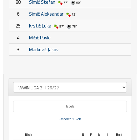
88
Simić Stefan
77'
90'
6
Simić Aleksandar
72'
25
Krstić Luka
57'
78'
4
Mićić Pavle
3
Marković Jakov
Tabela
Raspored 1. kola
Klub
U
P
N
I
Bod