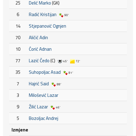
25
Delić Marko
(GK)
6
Radić Kristijan
90'
14
Stjepanović Ognjen
70
Aličić Adin
10
Ćorić Adnan
77
Lazić Čedo
(C)
45'
72'
35
Suhopoljac Asad
81'
7
Hajrić Said
88'
3
Milošević Lazar
9
Žilić Lazar
46'
5
Bozoljac Andrej
Izmjene