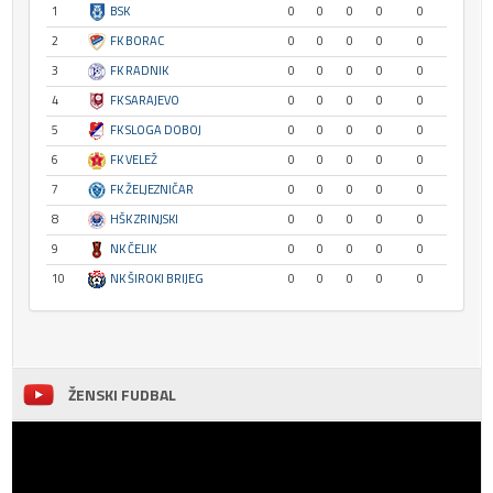
1
BSK
0
0
0
0
0
2
FK BORAC
0
0
0
0
0
3
FK RADNIK
0
0
0
0
0
4
FK SARAJEVO
0
0
0
0
0
5
FK SLOGA DOBOJ
0
0
0
0
0
6
FK VELEŽ
0
0
0
0
0
7
FK ŽELJEZNIČAR
0
0
0
0
0
8
HŠK ZRINJSKI
0
0
0
0
0
9
NK ČELIK
0
0
0
0
0
10
NK ŠIROKI BRIJEG
0
0
0
0
0
ŽENSKI FUDBAL