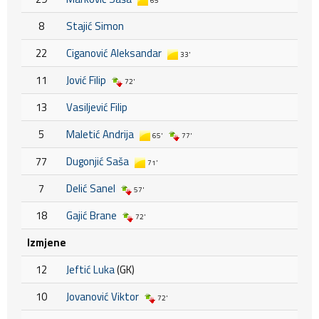
65'
8
Stajić Simon
22
Ciganović Aleksandar
33'
11
Jović Filip
72'
13
Vasiljević Filip
5
Maletić Andrija
65'
77'
77
Dugonjić Saša
71'
7
Delić Sanel
57'
18
Gajić Brane
72'
Izmjene
12
Jeftić Luka
(GK)
10
Jovanović Viktor
72'