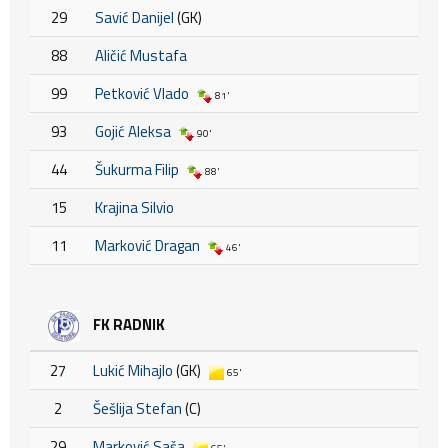
29
Savić Danijel
(GK)
88
Aličić Mustafa
99
Petković Vlado
81'
93
Gojić Aleksa
90'
44
Šukurma Filip
88'
15
Krajina Silvio
11
Marković Dragan
46'
FK RADNIK
27
Lukić Mihajlo
(GK)
65'
2
Šešlija Stefan
(C)
29
Marković Saša