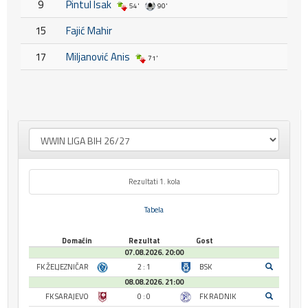
9
Pintul Isak
54'
90'
15
Fajić Mahir
17
Miljanović Anis
71'
Rezultati 1. kola
Tabela
Domaćin
Rezultat
Gost
07.08.2026. 20:00
FK ŽELJEZNIČAR
2 : 1
BSK
08.08.2026. 21:00
FK SARAJEVO
0 : 0
FK RADNIK