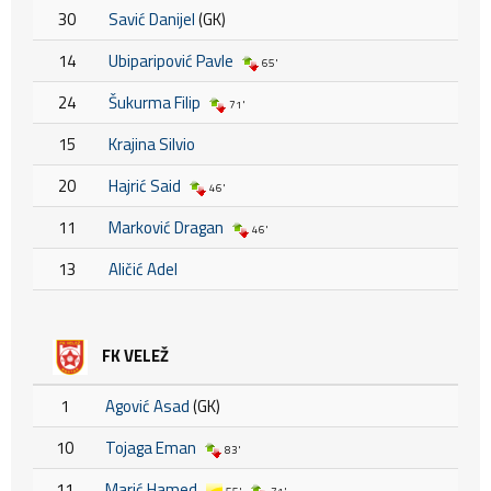
30
Savić Danijel
(GK)
14
Ubiparipović Pavle
65'
24
Šukurma Filip
71'
15
Krajina Silvio
20
Hajrić Said
46'
11
Marković Dragan
46'
13
Aličić Adel
FK VELEŽ
1
Agović Asad
(GK)
10
Tojaga Eman
83'
11
Marić Hamed