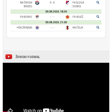
NK ŠIROKI
0 : 0
FK SLOGA
BRIJEG
DOBOJ
09.08.2026. 18:30
FK BORAC
- : -
FK VELEŽ
09.08.2026. 21:00
HŠK ZRINJSKI
- : -
NK ČELIK
ŽENSKI FUDBAL