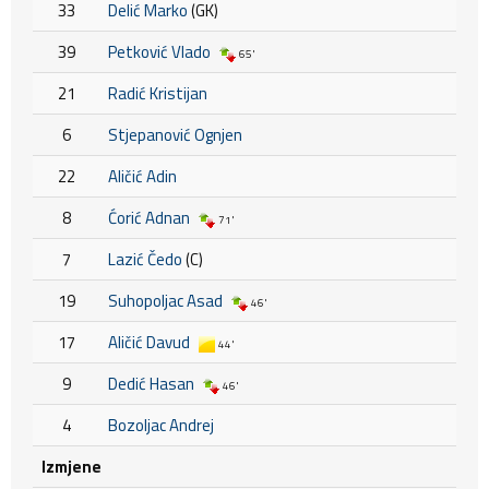
33
Delić Marko
(GK)
39
Petković Vlado
65'
21
Radić Kristijan
6
Stjepanović Ognjen
22
Aličić Adin
8
Ćorić Adnan
71'
7
Lazić Čedo
(C)
19
Suhopoljac Asad
46'
17
Aličić Davud
44'
9
Dedić Hasan
46'
4
Bozoljac Andrej
Izmjene