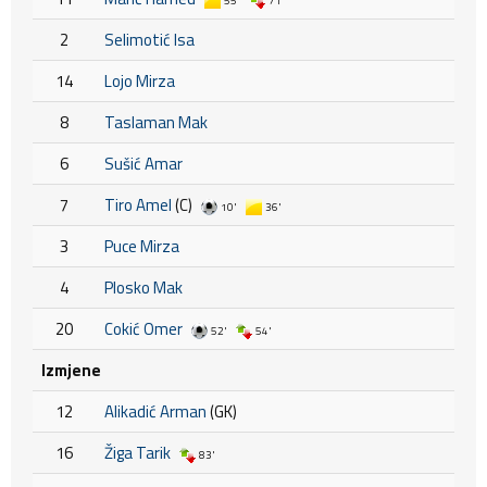
55'
71'
2
Selimotić Isa
14
Lojo Mirza
8
Taslaman Mak
6
Sušić Amar
7
Tiro Amel
(C)
10'
36'
3
Puce Mirza
4
Plosko Mak
20
Cokić Omer
52'
54'
Izmjene
12
Alikadić Arman
(GK)
16
Žiga Tarik
83'