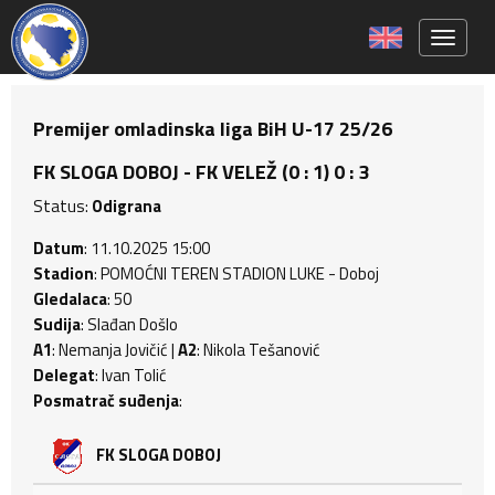
Toggle 
Premijer omladinska liga BiH U-17 25/26
FK SLOGA DOBOJ - FK VELEŽ (0 : 1) 0 : 3
Status:
Odigrana
Datum
: 11.10.2025 15:00
Stadion
: POMOĆNI TEREN STADION LUKE - Doboj
Gledalaca
: 50
Sudija
: Slađan Došlo
A1
: Nemanja Jovičić |
A2
: Nikola Tešanović
Delegat
: Ivan Tolić
Posmatrač suđenja
:
FK SLOGA DOBOJ