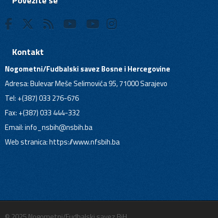
Povežite se
Kontakt
Nogometni/Fudbalski savez Bosne i Hercegovine
Adresa: Bulevar Meše Selimovića 95, 71000 Sarajevo
Tel: +(387) 033 276-676
Fax: +(387) 033 444-332
Email:
info_nsbih@nsbih.ba
Web stranica: https://www.nfsbih.ba
© 2025 Nogometni/Fudbalski savez BiH.