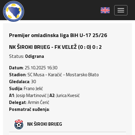
Toggle 
Premijer omladinska liga BiH U-17 25/26
NK ŠIROKI BRIJEG - FK VELEŽ (0 : 0) 0 : 2
Status:
Odigrana
Datum
: 25.10.2025 16:30
Stadion
: SC Musa - Karačić - Mostarsko Blato
Gledalaca
: 30
Sudija
: Frano Jelić
A1
: Josip Martinović |
A2
: Jurica Kvesić
Delegat
: Armin Ćerić
Posmatrač suđenja
:
NK ŠIROKI BRIJEG