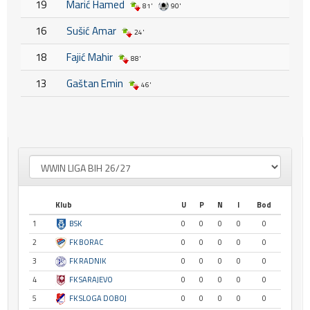
19
Marić Hamed
81'
90'
16
Sušić Amar
24'
18
Fajić Mahir
88'
13
Gaštan Emin
46'
Klub
U
P
N
I
Bod
1
BSK
0
0
0
0
0
2
FK BORAC
0
0
0
0
0
3
FK RADNIK
0
0
0
0
0
4
FK SARAJEVO
0
0
0
0
0
5
FK SLOGA DOBOJ
0
0
0
0
0