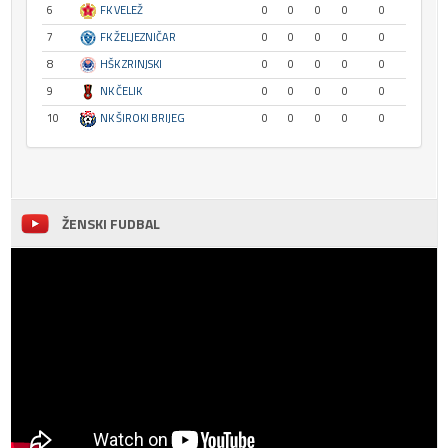
6
FK VELEŽ
0
0
0
0
0
7
FK ŽELJEZNIČAR
0
0
0
0
0
8
HŠK ZRINJSKI
0
0
0
0
0
9
NK ČELIK
0
0
0
0
0
10
NK ŠIROKI BRIJEG
0
0
0
0
0
ŽENSKI FUDBAL