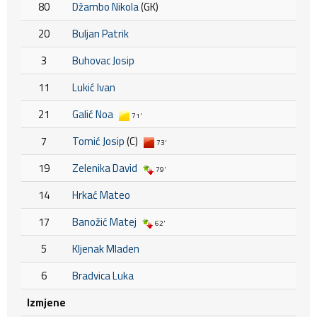
80
Džambo Nikola
(GK)
20
Buljan Patrik
3
Buhovac Josip
11
Lukić Ivan
21
Galić Noa
71'
7
Tomić Josip
(C)
73'
19
Zelenika David
79'
14
Hrkać Mateo
17
Banožić Matej
62'
5
Kljenak Mladen
6
Bradvica Luka
Izmjene