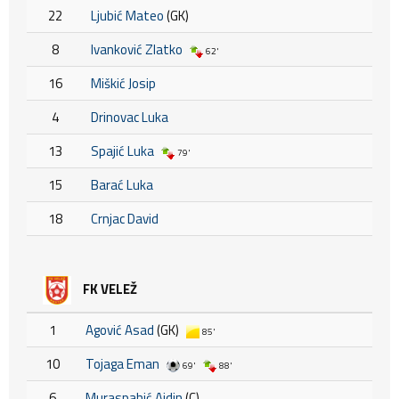
22
Ljubić Mateo
(GK)
8
Ivanković Zlatko
62'
16
Miškić Josip
4
Drinovac Luka
13
Spajić Luka
79'
15
Barać Luka
18
Crnjac David
FK VELEŽ
1
Agović Asad
(GK)
85'
10
Tojaga Eman
69'
88'
6
Muraspahić Ajdin
(C)