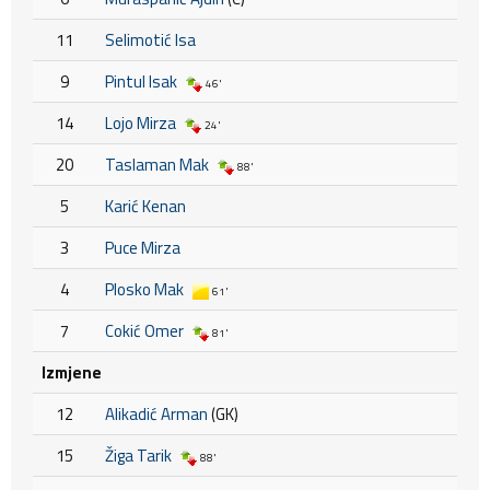
11
Selimotić Isa
9
Pintul Isak
46'
14
Lojo Mirza
24'
20
Taslaman Mak
88'
5
Karić Kenan
3
Puce Mirza
4
Plosko Mak
61'
7
Cokić Omer
81'
Izmjene
12
Alikadić Arman
(GK)
15
Žiga Tarik
88'