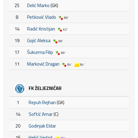
25
Delić Marko
(GK)
8
Petković Vlado
89'
14
Radić Kristijan
62'
19
Gojić Aleksa
89'
17
Šukurma Filip
89'
11
Marković Dragan
84'
84'
FK ŽELJEZNIČAR
1
Repuh Rejhan
(GK)
14
Softić Amar
(C)
20
Godinjak Eldar
16
Heljić Vedad