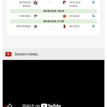
NK ŠIROKI
- : -
FK SLOGA
BRIJEG
DOBOJ
09.08.2026. 18:30
FK BORAC
- : -
FK VELEŽ
09.08.2026. 21:00
HŠK ZRINJSKI
- : -
NK ČELIK
ŽENSKI FUDBAL