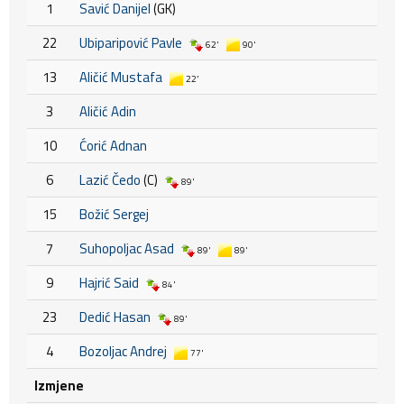
1
Savić Danijel
(GK)
22
Ubiparipović Pavle
62'
90'
13
Aličić Mustafa
22'
3
Aličić Adin
10
Ćorić Adnan
6
Lazić Čedo
(C)
89'
15
Božić Sergej
7
Suhopoljac Asad
89'
89'
9
Hajrić Said
84'
23
Dedić Hasan
89'
4
Bozoljac Andrej
77'
Izmjene