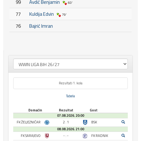
99
Avdić Benjamin
60'
77
Kuldija Edvin
79'
76
Bajrić Imran
Rezultati 1. kola
Tabela
Domaćin
Rezultat
Gost
07.08.2026. 20:00
FK ŽELJEZNIČAR
2 : 1
BSK
08.08.2026. 21:00
FK SARAJEVO
- : -
FK RADNIK