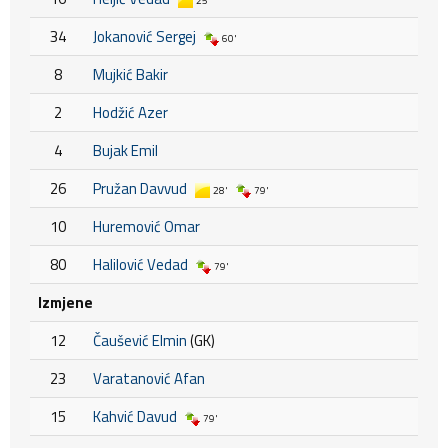
25'
34
Jokanović Sergej
60'
8
Mujkić Bakir
2
Hodžić Azer
4
Bujak Emil
26
Pružan Davvud
28'
79'
10
Huremović Omar
80
Halilović Vedad
79'
Izmjene
12
Čaušević Elmin
(GK)
23
Varatanović Afan
15
Kahvić Davud
79'