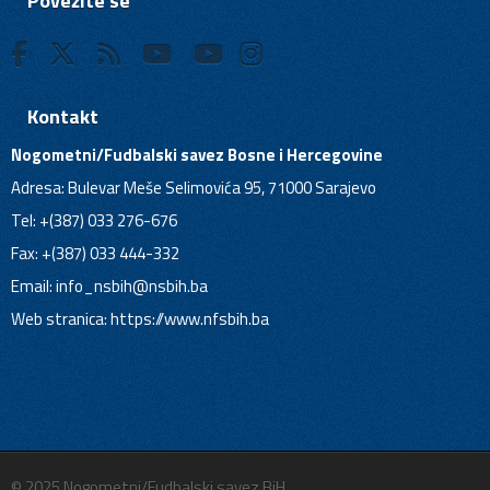
Povežite se
Kontakt
Nogometni/Fudbalski savez Bosne i Hercegovine
Adresa: Bulevar Meše Selimovića 95, 71000 Sarajevo
Tel: +(387) 033 276-676
Fax: +(387) 033 444-332
Email:
info_nsbih@nsbih.ba
Web stranica: https://www.nfsbih.ba
© 2025 Nogometni/Fudbalski savez BiH.