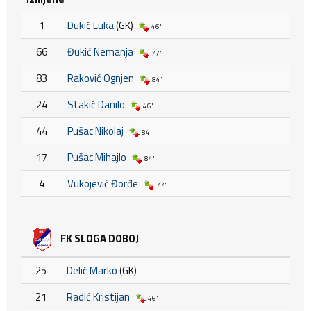
1
Dukić Luka
(GK)
46'
66
Đukić Nemanja
77'
83
Raković Ognjen
84'
24
Stakić Danilo
46'
44
Pušac Nikolaj
84'
17
Pušac Mihajlo
84'
4
Vukojević Đorđe
77'
FK SLOGA DOBOJ
25
Delić Marko
(GK)
21
Radić Kristijan
46'