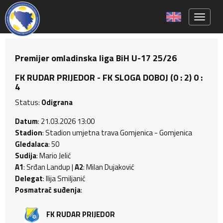
Toggle 
Premijer omladinska liga BiH U-17 25/26
FK RUDAR PRIJEDOR - FK SLOGA DOBOJ (0 : 2) 0 :
4
Status:
Odigrana
Datum
: 21.03.2026 13:00
Stadion
: Stadion umjetna trava Gomjenica - Gomjenica
Gledalaca
: 50
Sudija
: Mario Jelić
A1
: Srđan Landup |
A2
: Milan Dujaković
Delegat
: Ilija Smiljanić
Posmatrač suđenja
:
FK RUDAR PRIJEDOR