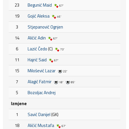
23
Begunić Maid
67'
19
Gojić Aleksa
46'
3
Stjepanović Ognjen
14
Aličić Adin
67'
6
Lazić Čedo
(C)
73'
11
Hajrić Said
67'
15
Milošević Lazar
22'
7
Alagić Fatmir
18'
85'
5
Bozoljac Andrej
Izmjene
1
Savić Danijel
(GK)
18
Aličić Mustafa
67'