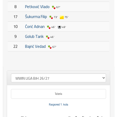
8
Petković Vlado
67'
17
Šukurma Filip
73'
75'
10
Ćorić Adnan
46'
49'
9
Golub Tarik
46'
22
Bajrić Vedad
67'
Tabela
Raspored 1. kola