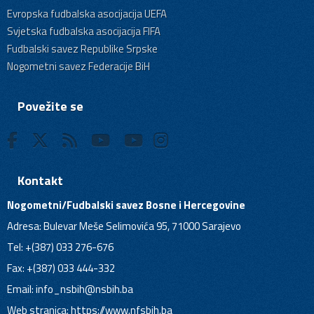
Evropska fudbalska asocijacija UEFA
Svjetska fudbalska asocijacija FIFA
Fudbalski savez Republike Srpske
Nogometni savez Federacije BiH
Povežite se
Kontakt
Nogometni/Fudbalski savez Bosne i Hercegovine
Adresa: Bulevar Meše Selimovića 95, 71000 Sarajevo
Tel: +(387) 033 276-676
Fax: +(387) 033 444-332
Email:
info_nsbih@nsbih.ba
Web stranica: https://www.nfsbih.ba