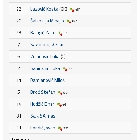
22
Lazović Kosta
(GK)
46'
20
Šalabalija Mihajlo
84'
23
Balagić Zaim
84'
7
Savanović Veljko
6
Vujanović Luka
(C)
2
Saničanin Luka
77'
11
Damjanović Miloš
5
Brkić Stefan
84'
14
Hodžić Elmir
46'
81
Salkić Almas
21
Kondić Jovan
77'
Izmjene