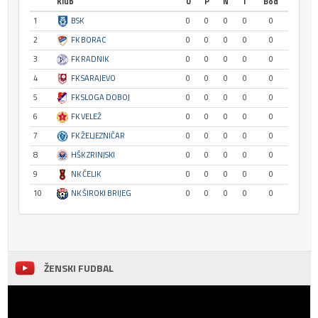
Klub
U
P
N
I
Bod
1
BSK
0
0
0
0
0
2
FK BORAC
0
0
0
0
0
3
FK RADNIK
0
0
0
0
0
4
FK SARAJEVO
0
0
0
0
0
5
FK SLOGA DOBOJ
0
0
0
0
0
6
FK VELEŽ
0
0
0
0
0
7
FK ŽELJEZNIČAR
0
0
0
0
0
8
HŠK ZRINJSKI
0
0
0
0
0
9
NK ČELIK
0
0
0
0
0
10
NK ŠIROKI BRIJEG
0
0
0
0
0
ŽENSKI FUDBAL