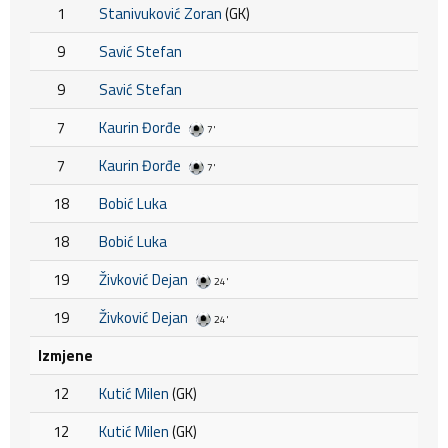
1
Stanivuković Zoran
(GK)
9
Savić Stefan
9
Savić Stefan
7
Kaurin Đorđe
7'
7
Kaurin Đorđe
7'
18
Bobić Luka
18
Bobić Luka
19
Živković Dejan
24'
19
Živković Dejan
24'
Izmjene
12
Kutić Milen
(GK)
12
Kutić Milen
(GK)