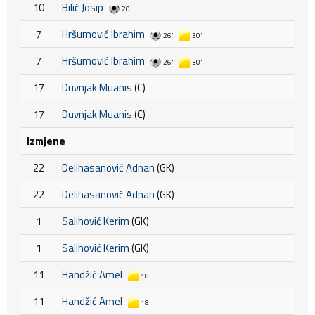
10
Bilić Josip
20'
7
Hršumović Ibrahim
26'
30'
7
Hršumović Ibrahim
26'
30'
17
Duvnjak Muanis
(C)
17
Duvnjak Muanis
(C)
Izmjene
22
Delihasanović Adnan
(GK)
22
Delihasanović Adnan
(GK)
1
Salihović Kerim
(GK)
1
Salihović Kerim
(GK)
11
Handžić Amel
18'
11
Handžić Amel
18'