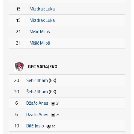
15
Mizdrak Luka
15
Mizdrak Luka
21
Mišić Miloš
21
Mišić Miloš
GFC SARAJEVO
20
Šehić Ilham
(GK)
20
Šehić Ilham
(GK)
6
Džafo Anes
2'
6
Džafo Anes
2'
10
Bilić Josip
20'