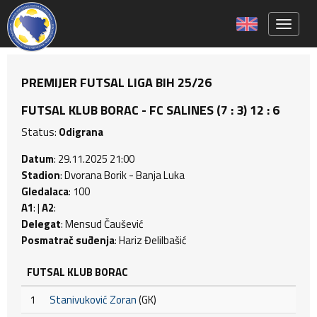
Toggle 
PREMIJER FUTSAL LIGA BIH 25/26
FUTSAL KLUB BORAC - FC SALINES (7 : 3) 12 : 6
Status:
Odigrana
Datum
: 29.11.2025 21:00
Stadion
: Dvorana Borik - Banja Luka
Gledalaca
: 100
A1
: |
A2
:
Delegat
: Mensud Čaušević
Posmatrač suđenja
: Hariz Đelilbašić
FUTSAL KLUB BORAC
1
Stanivuković Zoran
(GK)