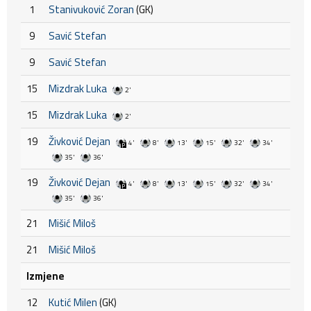
1
Stanivuković Zoran
(GK)
9
Savić Stefan
9
Savić Stefan
15
Mizdrak Luka
2'
15
Mizdrak Luka
2'
19
Živković Dejan
4'
8'
13'
15'
32'
34'
35'
36'
19
Živković Dejan
4'
8'
13'
15'
32'
34'
35'
36'
21
Mišić Miloš
21
Mišić Miloš
Izmjene
12
Kutić Milen
(GK)