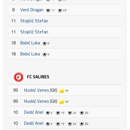
8
Verić Dragan
11'
23'
11
Stojičić Stefan
11
Stojičić Stefan
18
Bobić Luka
5'
18
Bobić Luka
5'
FC SALINES
99
Huskić Venes
(GK)
10'
99
Huskić Venes
(GK)
10'
10
Dedić Anel
4'
15'
24'
26'
10
Dedić Anel
4'
15'
24'
26'