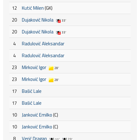
12
Kutić Milen
(GK)
20
Dujaković Nikola
33'
20
Dujaković Nikola
33'
4
Radulović Aleksandar
4
Radulović Aleksandar
23
Mirković Igor
28'
23
Mirković Igor
28'
17
Bašić Lale
17
Bašić Lale
10
Janković Emilko
(C)
10
Janković Emilko
(C)
8
Verić Dragan
11'
23'