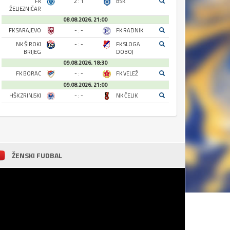
FK
2 : 1
BSK
ŽELJEZNIČAR
08.08.2026. 21:00
FK SARAJEVO
- : -
FK RADNIK
NK ŠIROKI
- : -
FK SLOGA
BRIJEG
DOBOJ
09.08.2026. 18:30
FK BORAC
- : -
FK VELEŽ
09.08.2026. 21:00
HŠK ZRINJSKI
- : -
NK ČELIK
ŽENSKI FUDBAL