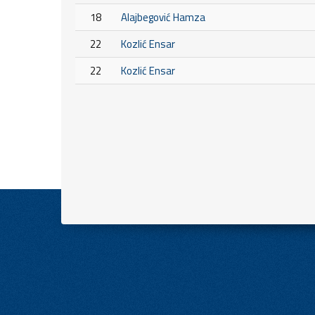
18
Alajbegović Hamza
22
Kozlić Ensar
22
Kozlić Ensar