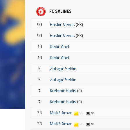
FC SALINES
99
Huskić Venes
(GK)
99
Huskić Venes
(GK)
10
Dedić Anel
10
Dedić Anel
5
Zatagić Seldin
5
Zatagić Seldin
7
Krehmić Hadis
(C)
7
Krehmić Hadis
(C)
33
Mašić Amar
11'
34'
33
Mašić Amar
11'
34'