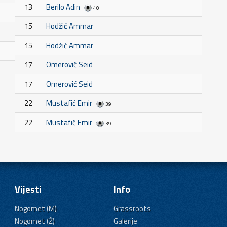
13
Berilo Adin
40'
15
Hodžić Ammar
15
Hodžić Ammar
17
Omerović Seid
17
Omerović Seid
22
Mustafić Emir
39'
22
Mustafić Emir
39'
Vijesti
Info
Nogomet (M)
Grassroots
Nogomet (Ž)
Galerije