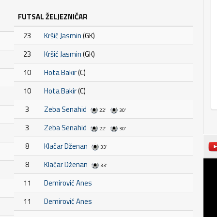
FUTSAL ŽELJEZNIČAR
23
Kršić Jasmin
(GK)
23
Kršić Jasmin
(GK)
10
Hota Bakir
(C)
10
Hota Bakir
(C)
3
Zeba Senahid
22'
30'
3
Zeba Senahid
22'
30'
8
Klačar Dženan
33'
8
Klačar Dženan
33'
11
Demirović Anes
11
Demirović Anes