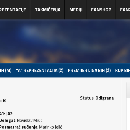
REZENTACIJE
TAKMIČENJA
MEDIJI
FANSHOP
FAN
IH (M)
"A" REPREZENTACIJA (Ž)
PREMIJER LIGA BIH (Ž)
KUP BIH
Status:
Odigrana
: 8
A1
: |
A2
:
Delegat
: Novislav Mišić
Posmatrač suđenja
: Marinko Jelić