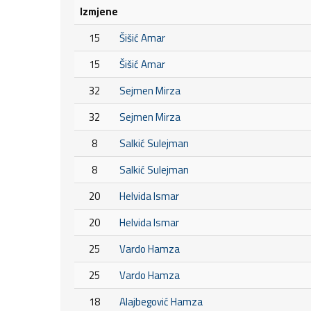
Izmjene
15
Šišić Amar
15
Šišić Amar
32
Sejmen Mirza
32
Sejmen Mirza
8
Salkić Sulejman
8
Salkić Sulejman
20
Helvida Ismar
20
Helvida Ismar
25
Vardo Hamza
25
Vardo Hamza
18
Alajbegović Hamza