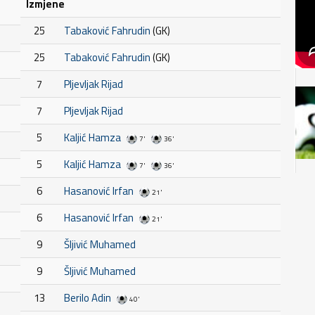
Izmjene
25
Tabaković Fahrudin
(GK)
25
Tabaković Fahrudin
(GK)
7
Pljevljak Rijad
7
Pljevljak Rijad
5
Kaljić Hamza
7'
36'
5
Kaljić Hamza
7'
36'
6
Hasanović Irfan
21'
6
Hasanović Irfan
21'
9
Šljivić Muhamed
9
Šljivić Muhamed
13
Berilo Adin
40'