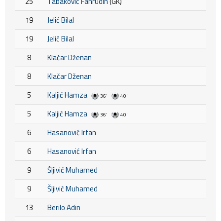
25
Tabaković Fahrudin
(GK)
19
Jelić Bilal
19
Jelić Bilal
8
Klačar Dženan
8
Klačar Dženan
5
Kaljić Hamza
36'
40'
5
Kaljić Hamza
36'
40'
6
Hasanović Irfan
6
Hasanović Irfan
9
Šljivić Muhamed
9
Šljivić Muhamed
13
Berilo Adin