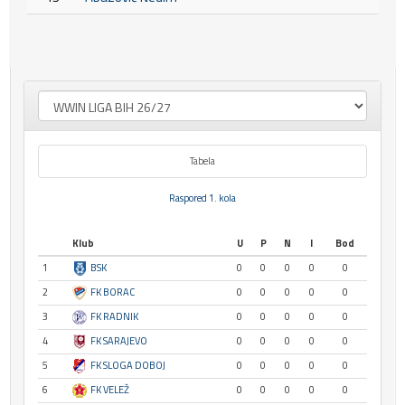
Tabela
Raspored 1. kola
Klub
U
P
N
I
Bod
1
BSK
0
0
0
0
0
2
FK BORAC
0
0
0
0
0
3
FK RADNIK
0
0
0
0
0
4
FK SARAJEVO
0
0
0
0
0
5
FK SLOGA DOBOJ
0
0
0
0
0
6
FK VELEŽ
0
0
0
0
0