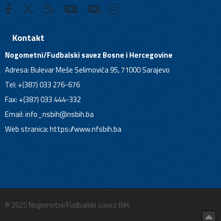
Kontakt
Nogometni/Fudbalski savez Bosne i Hercegovine
Adresa: Bulevar Meše Selimovića 95, 71000 Sarajevo
Tel: +(387) 033 276-676
Fax: +(387) 033 444-332
Email:
info_nsbih@nsbih.ba
Web stranica: https://www.nfsbih.ba
© 2025 Nogometni/Fudbalski savez BiH.