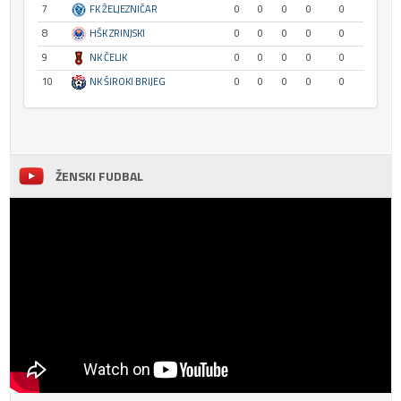
7
FK ŽELJEZNIČAR
0
0
0
0
0
8
HŠK ZRINJSKI
0
0
0
0
0
9
NK ČELIK
0
0
0
0
0
10
NK ŠIROKI BRIJEG
0
0
0
0
0
ŽENSKI FUDBAL