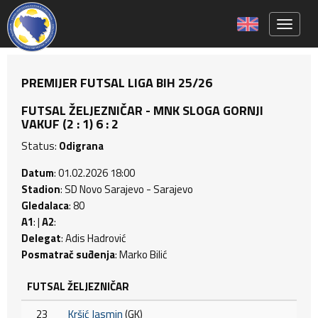
Toggle 
PREMIJER FUTSAL LIGA BIH 25/26
FUTSAL ŽELJEZNIČAR - MNK SLOGA GORNJI
VAKUF (2 : 1) 6 : 2
Status:
Odigrana
Datum
: 01.02.2026 18:00
Stadion
: SD Novo Sarajevo - Sarajevo
Gledalaca
: 80
A1
: |
A2
:
Delegat
: Adis Hadrović
Posmatrač suđenja
: Marko Bilić
FUTSAL ŽELJEZNIČAR
23
Kršić Jasmin
(GK)