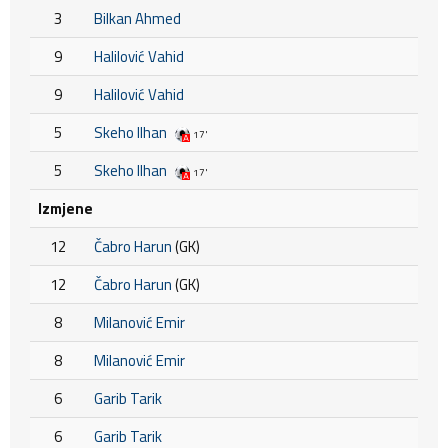
3
Bilkan Ahmed
9
Halilović Vahid
9
Halilović Vahid
5
Skeho Ilhan
17'
5
Skeho Ilhan
17'
Izmjene
12
Čabro Harun
(GK)
12
Čabro Harun
(GK)
8
Milanović Emir
8
Milanović Emir
6
Garib Tarik
6
Garib Tarik