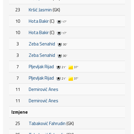
23
Kršić Jasmin
(GK)
10
Hota Bakir
(C)
17'
10
Hota Bakir
(C)
17'
3
Zeba Senahid
30'
3
Zeba Senahid
30'
7
Pljevljak Rijad
21'
37'
7
Pljevljak Rijad
21'
37'
11
Demirović Anes
11
Demirović Anes
Izmjene
25
Tabaković Fahrudin
(GK)