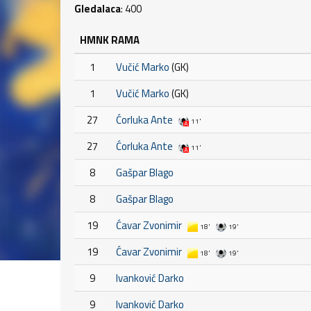
Gledalaca
: 400
HMNK RAMA
1
Vučić Marko
(GK)
1
Vučić Marko
(GK)
27
Ćorluka Ante
11'
27
Ćorluka Ante
11'
8
Gašpar Blago
8
Gašpar Blago
19
Ćavar Zvonimir
18'
19'
19
Ćavar Zvonimir
18'
19'
9
Ivanković Darko
9
Ivanković Darko