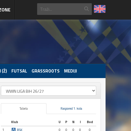
ZONE
 (Ž)
FUTSAL
GRASSROOTS
MEDIJI
Tabela
Raspored 1. kola
Klub
U
P
N
I
Bod
1
BSK
0
0
0
0
0