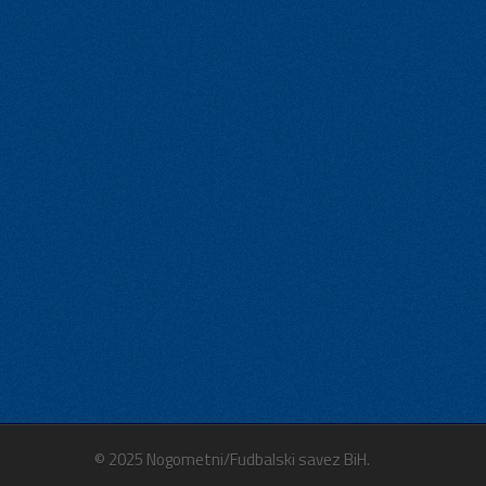
© 2025 Nogometni/Fudbalski savez BiH.