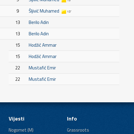
13'
9
Šljivić Muhamed
13'
13
Berilo Adin
13
Berilo Adin
15
Hodžić Ammar
15
Hodžić Ammar
22
Mustafić Emir
22
Mustafić Emir
Vijesti
Info
Nogomet (M)
Grassroots