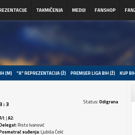
REZENTACIJE
TAKMIČENJA
MEDIJI
FANSHOP
FAN
IH (M)
"A" REPREZENTACIJA (Ž)
PREMIJER LIGA BIH (Ž)
KUP BIH
Status:
Odigrana
 : 3
A1
: |
A2
:
Delegat
: Risto Ivanović
Posmatrač suđenja
: Ljubiša Ćelić