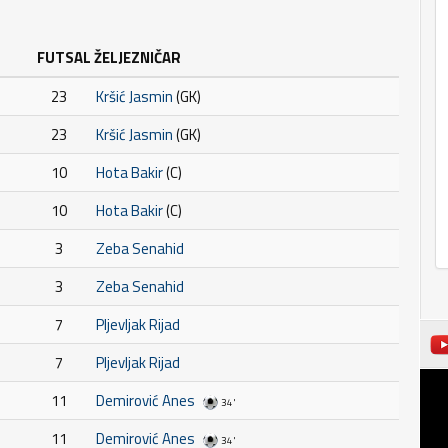
FUTSAL ŽELJEZNIČAR
23
Kršić Jasmin
(GK)
23
Kršić Jasmin
(GK)
10
Hota Bakir
(C)
10
Hota Bakir
(C)
3
Zeba Senahid
3
Zeba Senahid
7
Pljevljak Rijad
7
Pljevljak Rijad
11
Demirović Anes
34'
11
Demirović Anes
34'