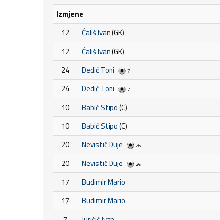
Izmjene
12
Ćališ Ivan
(GK)
12
Ćališ Ivan
(GK)
24
Dedić Toni
7'
24
Dedić Toni
7'
10
Babić Stipo
(C)
10
Babić Stipo
(C)
20
Nevistić Duje
26'
20
Nevistić Duje
26'
17
Budimir Mario
17
Budimir Mario
7
Juričić Ivan