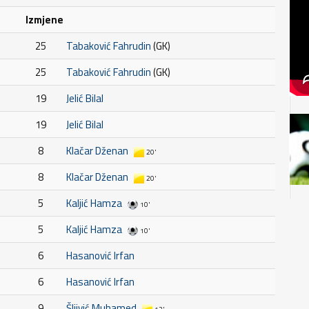
Izmjene
25
Tabaković Fahrudin
(GK)
25
Tabaković Fahrudin
(GK)
19
Jelić Bilal
19
Jelić Bilal
8
Klačar Dženan
20'
8
Klačar Dženan
20'
5
Kaljić Hamza
10'
5
Kaljić Hamza
10'
6
Hasanović Irfan
6
Hasanović Irfan
9
Šljivić Muhamed