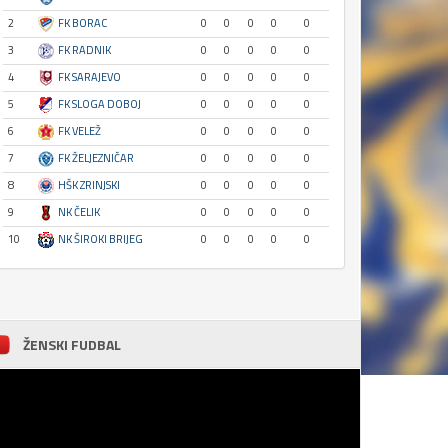
2
FK BORAC
0
0
0
0
0
3
FK RADNIK
0
0
0
0
0
4
FK SARAJEVO
0
0
0
0
0
5
FK SLOGA DOBOJ
0
0
0
0
0
6
FK VELEŽ
0
0
0
0
0
7
FK ŽELJEZNIČAR
0
0
0
0
0
8
HŠK ZRINJSKI
0
0
0
0
0
9
NK ČELIK
0
0
0
0
0
10
NK ŠIROKI BRIJEG
0
0
0
0
0
ŽENSKI FUDBAL