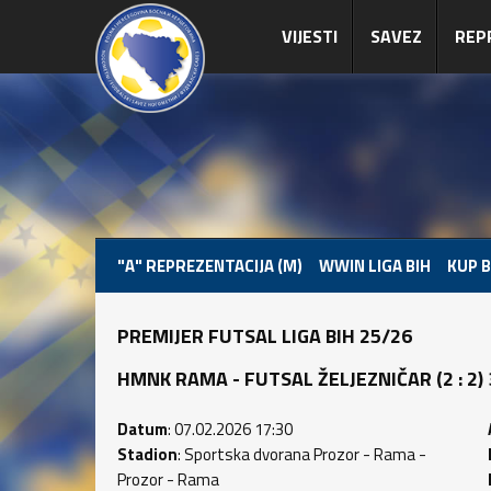
VIJESTI
SAVEZ
REP
"A" REPREZENTACIJA (M)
WWIN LIGA BIH
KUP B
PREMIJER FUTSAL LIGA BIH 25/26
HMNK RAMA - FUTSAL ŽELJEZNIČAR (2 : 2) 3
Datum
: 07.02.2026 17:30
Stadion
: Sportska dvorana Prozor - Rama -
Prozor - Rama