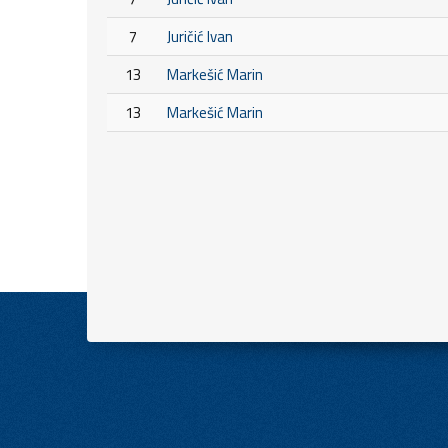
7
Juričić Ivan
13
Markešić Marin
13
Markešić Marin