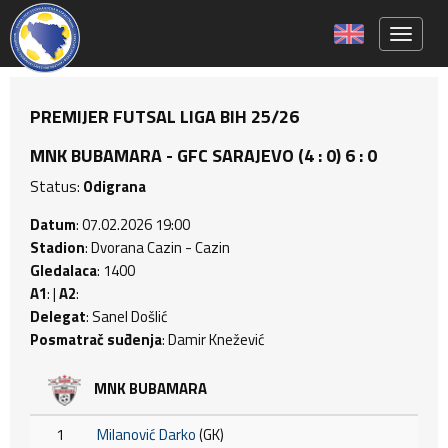
Toggle 
PREMIJER FUTSAL LIGA BIH 25/26
MNK BUBAMARA - GFC SARAJEVO (4 : 0) 6 : 0
Status:
Odigrana
Datum
: 07.02.2026 19:00
Stadion
: Dvorana Cazin - Cazin
Gledalaca
: 1400
A1
: |
A2
:
Delegat
: Sanel Došlić
Posmatrač suđenja
: Damir Knežević
MNK BUBAMARA
1
Milanović Darko
(GK)