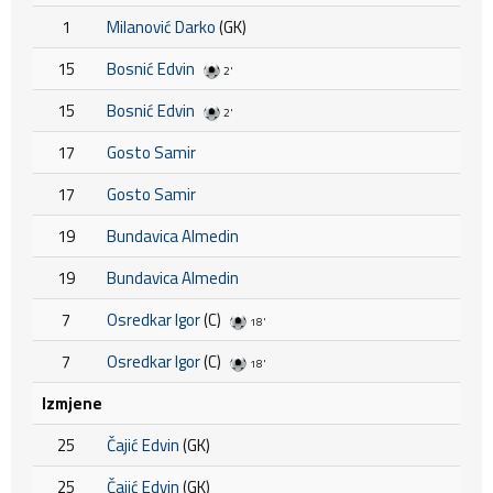
1
Milanović Darko
(GK)
15
Bosnić Edvin
2'
15
Bosnić Edvin
2'
17
Gosto Samir
17
Gosto Samir
19
Bundavica Almedin
19
Bundavica Almedin
7
Osredkar Igor
(C)
18'
7
Osredkar Igor
(C)
18'
Izmjene
25
Čajić Edvin
(GK)
25
Čajić Edvin
(GK)