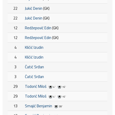
22
Jukić Denin
(GK)
22
Jukić Denin
(GK)
12
Redžepović Edin
(GK)
12
Redžepović Edin
(GK)
4
Kličić Izudin
4
Kličić Izudin
3
Ćatić Srđan
3
Ćatić Srđan
29
Todorić Miloš
4'
16'
29
Todorić Miloš
4'
16'
13
Smajić Benjamin
38'