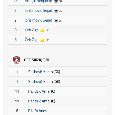
13
Smajić Benjamin
38'
2
Ibrišimović Sejad
35'
2
Ibrišimović Sejad
35'
8
Čeh Žiga
12'
8
Čeh Žiga
12'
GFC SARAJEVO
1
Salihović Kerim
(GK)
1
Salihović Kerim
(GK)
11
Handžić Amel
(C)
11
Handžić Amel
(C)
6
Džafo Anes