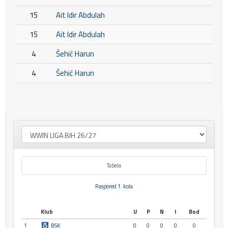
15
Ait Idir Abdulah
15
Ait Idir Abdulah
4
Šehić Harun
4
Šehić Harun
Tabela
Raspored 1. kola
Klub
U
P
N
I
Bod
1
BSK
0
0
0
0
0