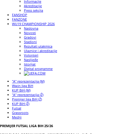
Informacije
Akreditacije
Press sekcija
FANSHOP
FANZONE
WU19 CHAMPIONSHIP 2026
Naslovna
Novosti
Gradovi
Stadioni
Rezultati utakmica
Ulaznice i akreditacije
Volonteri
Naslijeđe
Istorijat
Digital programme
"A" reprezentacija (M)
Wwin liga BiH
KUP BiH (M)
"A" reprezentacija (Ž)
Premijer liga BiH (Ž)
KUP BiH (Ž)
Futsal
Grassroots
Mediji
PREMIJER FUTSAL LIGA BIH 25/26