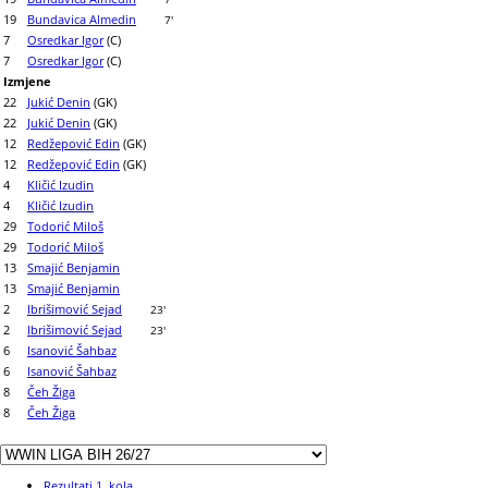
19
Bundavica Almedin
7'
7
Osredkar Igor
(C)
7
Osredkar Igor
(C)
Izmjene
22
Jukić Denin
(GK)
22
Jukić Denin
(GK)
12
Redžepović Edin
(GK)
12
Redžepović Edin
(GK)
4
Kličić Izudin
4
Kličić Izudin
29
Todorić Miloš
29
Todorić Miloš
13
Smajić Benjamin
13
Smajić Benjamin
2
Ibrišimović Sejad
23'
2
Ibrišimović Sejad
23'
6
Isanović Šahbaz
6
Isanović Šahbaz
8
Čeh Žiga
8
Čeh Žiga
Rezultati 1. kola