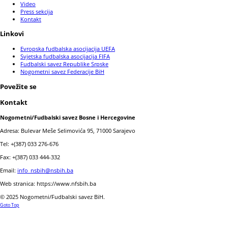
Video
Press sekcija
Kontakt
Linkovi
Evropska fudbalska asocijacija UEFA
Svjetska fudbalska asocijacija FIFA
Fudbalski savez Republike Srpske
Nogometni savez Federacije BiH
Povežite se
Kontakt
Nogometni/Fudbalski savez Bosne i Hercegovine
Adresa: Bulevar Meše Selimovića 95, 71000 Sarajevo
Tel: +(387) 033 276-676
Fax: +(387) 033 444-332
Email:
info_nsbih@nsbih.ba
Web stranica: https://www.nfsbih.ba
© 2025 Nogometni/Fudbalski savez BiH.
Goto Top