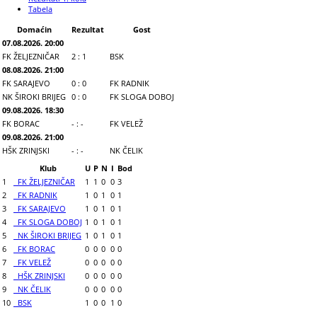
Tabela
Domaćin
Rezultat
Gost
07.08.2026. 20:00
FK ŽELJEZNIČAR
2 : 1
BSK
08.08.2026. 21:00
FK SARAJEVO
0 : 0
FK RADNIK
NK ŠIROKI BRIJEG
0 : 0
FK SLOGA DOBOJ
09.08.2026. 18:30
FK BORAC
- : -
FK VELEŽ
09.08.2026. 21:00
HŠK ZRINJSKI
- : -
NK ČELIK
Klub
U
P
N
I
Bod
1
FK ŽELJEZNIČAR
1
1
0
0
3
2
FK RADNIK
1
0
1
0
1
3
FK SARAJEVO
1
0
1
0
1
4
FK SLOGA DOBOJ
1
0
1
0
1
5
NK ŠIROKI BRIJEG
1
0
1
0
1
6
FK BORAC
0
0
0
0
0
7
FK VELEŽ
0
0
0
0
0
8
HŠK ZRINJSKI
0
0
0
0
0
9
NK ČELIK
0
0
0
0
0
10
BSK
1
0
0
1
0