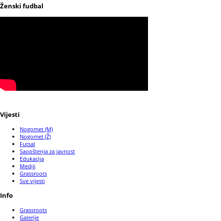
Ženski fudbal
Vijesti
Nogomet (M)
Nogomet (Ž)
Futsal
Saopštenja za javnost
Edukacija
Mediji
Grassroots
Sve vijesti
Info
Grassroots
Galerije