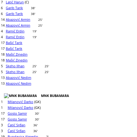
7
Latić Harun
(C)
6
Garib Tarik
38'
6
Garib Tarik
38'
14
Abazović Armin
25'
14
Abazović Armin
25'
4
Ramić Erdin
19'
4
Ramić Erdin
19'
17
Bašić Tarik
17
Bašić Tarik
18
Mašić Zinedin
18
Mašić Zinedin
5
Skeho Ilhan
25'
25'
5
Skeho Ilhan
25'
25'
13
Abazović Nedim
13
Abazović Nedim
MNK BUBAMARA
1
Milanović Darko
(GK)
1
Milanović Darko
(GK)
17
Gosto Samir
30'
17
Gosto Samir
30'
3
Ćatić Srđan
36'
3
Ćatić Srđan
36'
19
Bundavica Almedin
7'