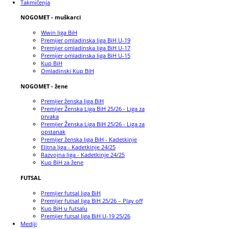
Takmičenja
NOGOMET - muškarci
Wwin liga BiH
Premijer omladinska liga BiH U-19
Premijer omladinska liga BiH U-17
Premijer omladinska liga BiH U-15
Kup BiH
Omladinski Kup BiH
NOGOMET - žene
Premijer ženska liga BiH
Premijer Ženska Liga BiH 25/26 - Liga za
prvaka
Premijer Ženska Liga BiH 25/26 - Liga za
opstanak
Premijer ženska liga BiH - Kadetkinje
Elitna liga - Kadetkinje 24/25
Razvojna liga - Kadetkinje 24/25
Kup BiH za žene
FUTSAL
Premijer futsal liga BiH
Premijer futsal liga BiH 25/26 – Play off
Kup BiH u futsalu
Premijer futsal liga BiH U-19 25/26
Mediji