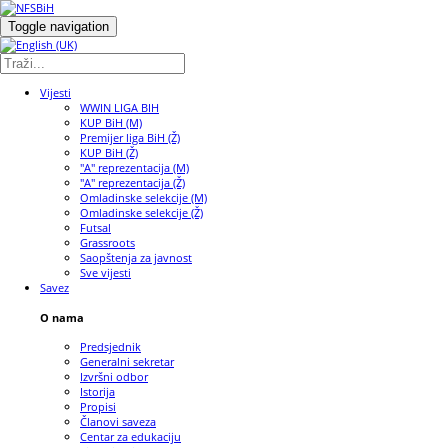
Toggle navigation
Vijesti
WWIN LIGA BIH
KUP BiH (M)
Premijer liga BiH (Ž)
KUP BiH (Ž)
"A" reprezentacija (M)
"A" reprezentacija (Ž)
Omladinske selekcije (M)
Omladinske selekcije (Ž)
Futsal
Grassroots
Saopštenja za javnost
Sve vijesti
Savez
O nama
Predsjednik
Generalni sekretar
Izvršni odbor
Istorija
Propisi
Članovi saveza
Centar za edukaciju