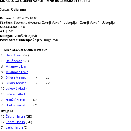
MNK SLOGA GORNJI VAKUF - MNK BUBAMARA (1 : 1) 5 : 3
Status:
Odigrana
Datum
: 15.02.2026 18:00
Stadion
: Sportska dvorana Gornji Vakuf - Uskoplje - Gornji Vakuf - Uskoplje
Gledalaca
: 1000
A1
: |
A2
:
Delegat
: Miloš Šiljegović
Posmatrač suđenja
: Željko Dragojević
MNK SLOGA GORNJI VAKUF
1
Delić Amer
(GK)
1
Delić Amer
(GK)
8
Milanović Emir
8
Milanović Emir
3
Bilkan Ahmed
14'
22'
3
Bilkan Ahmed
14'
22'
19
Luković Aladin
19
Luković Aladin
2
Hodžić Senid
40'
2
Hodžić Senid
40'
Izmjene
12
Čabro Harun
(GK)
12
Čabro Harun
(GK)
7
Latić Harun
(C)