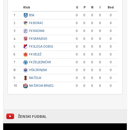
Klub
U
P
N
I
Bod
1
BSK
0
0
0
0
0
2
FK BORAC
0
0
0
0
0
3
FK RADNIK
0
0
0
0
0
4
FK SARAJEVO
0
0
0
0
0
5
FK SLOGA DOBOJ
0
0
0
0
0
6
FK VELEŽ
0
0
0
0
0
7
FK ŽELJEZNIČAR
0
0
0
0
0
8
HŠK ZRINJSKI
0
0
0
0
0
9
NK ČELIK
0
0
0
0
0
10
NK ŠIROKI BRIJEG
0
0
0
0
0
ŽENSKI FUDBAL