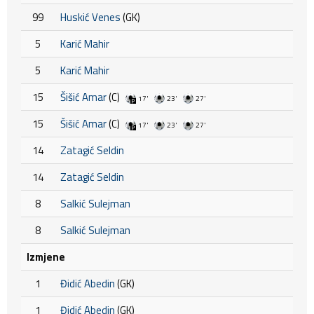
99
Huskić Venes
(GK)
5
Karić Mahir
5
Karić Mahir
15
Šišić Amar
(C)
17'
23'
27'
15
Šišić Amar
(C)
17'
23'
27'
14
Zatagić Seldin
14
Zatagić Seldin
8
Salkić Sulejman
8
Salkić Sulejman
Izmjene
1
Đidić Abedin
(GK)
1
Đidić Abedin
(GK)