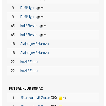
9
Rašić Igor
37'
9
Rašić Igor
37'
45
Kolić Besim
33'
45
Kolić Besim
33'
18
Alajbegović Hamza
18
Alajbegović Hamza
22
Kozlić Ensar
22
Kozlić Ensar
FUTSAL KLUB BORAC
1
Stanivuković Zoran
(GK)
33'