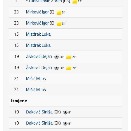
1
Stanivuković Zoran
(GK)
33'
23
Mirković Igor
(C)
34'
23
Mirković Igor
(C)
34'
15
Mizdrak Luka
15
Mizdrak Luka
19
Živković Dejan
38'
39'
19
Živković Dejan
38'
39'
21
Mišić Miloš
21
Mišić Miloš
Izmjene
10
Đaković Siniša
(GK)
8'
10
Đaković Siniša
(GK)
8'