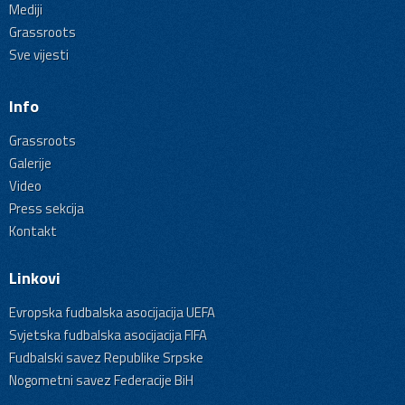
Mediji
Grassroots
Sve vijesti
Info
Grassroots
Galerije
Video
Press sekcija
Kontakt
Linkovi
Evropska fudbalska asocijacija UEFA
Svjetska fudbalska asocijacija FIFA
Fudbalski savez Republike Srpske
Nogometni savez Federacije BiH