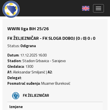
Toggle 
WWIN liga BiH 25/26
FK ŽELJEZNIČAR - FK SLOGA DOBOJ (0 : 0) 0 : 0
Status:
Odigrana
Datum
: 17.12.2025 16:00
Stadion
: Stadion Grbavica - Sarajevo
Gledalaca
: 1300
A1
: Aleksandar Smiljanić |
A2
:
Delegat
:
Posmatrač suđenja
: Muamer Bureković
FK ŽELJEZNIČAR
Izmjene