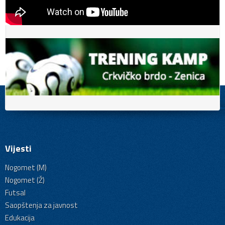
Vijesti
Nogomet (M)
Nogomet (Ž)
Futsal
Saopštenja za javnost
Edukacija