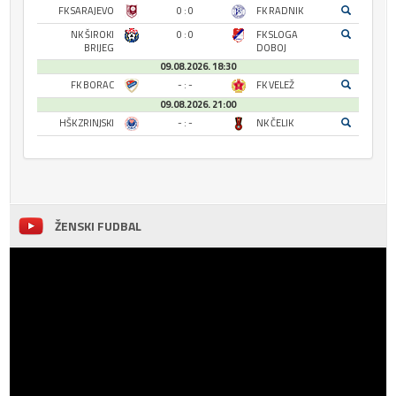
FK SARAJEVO
0 : 0
FK RADNIK
NK ŠIROKI
0 : 0
FK SLOGA
BRIJEG
DOBOJ
09.08.2026. 18:30
FK BORAC
- : -
FK VELEŽ
09.08.2026. 21:00
HŠK ZRINJSKI
- : -
NK ČELIK
ŽENSKI FUDBAL