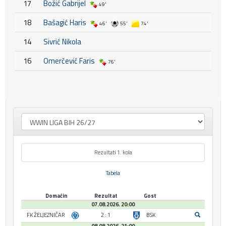
17
Božić Gabrijel
49'
18
Bašagić Haris
46'
55'
74'
14
Sivrić Nikola
16
Omerčević Faris
76'
Rezultati 1. kola
Tabela
Domaćin
Rezultat
Gost
07.08.2026. 20:00
FK ŽELJEZNIČAR
2 : 1
BSK