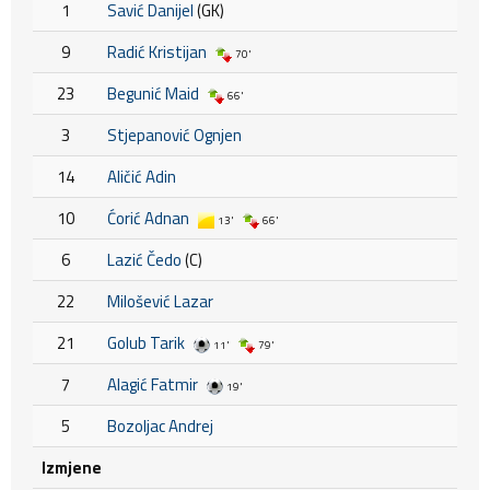
1
Savić Danijel
(GK)
9
Radić Kristijan
70'
23
Begunić Maid
66'
3
Stjepanović Ognjen
14
Aličić Adin
10
Ćorić Adnan
13'
66'
6
Lazić Čedo
(C)
22
Milošević Lazar
21
Golub Tarik
11'
79'
7
Alagić Fatmir
19'
5
Bozoljac Andrej
Izmjene