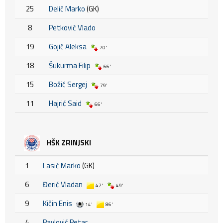
25
Delić Marko
(GK)
8
Petković Vlado
19
Gojić Aleksa
70'
18
Šukurma Filip
66'
15
Božić Sergej
79'
11
Hajrić Said
66'
HŠK ZRINJSKI
1
Lasić Marko
(GK)
6
Đerić Vladan
47'
49'
9
Kičin Enis
14'
86'
4
Pavlović Petar