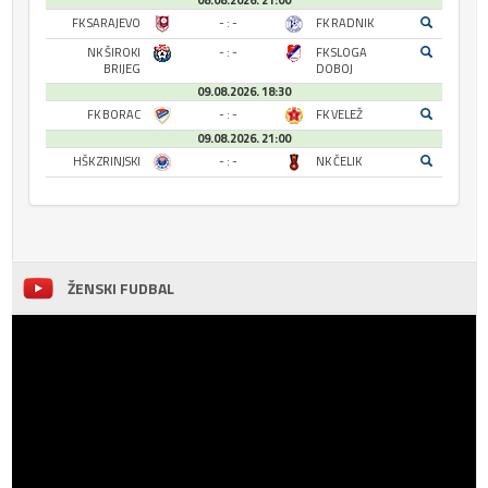
08.08.2026. 21:00
FK SARAJEVO
- : -
FK RADNIK
NK ŠIROKI
- : -
FK SLOGA
BRIJEG
DOBOJ
09.08.2026. 18:30
FK BORAC
- : -
FK VELEŽ
09.08.2026. 21:00
HŠK ZRINJSKI
- : -
NK ČELIK
ŽENSKI FUDBAL