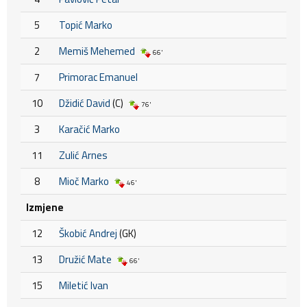
5
Topić Marko
2
Memiš Mehemed
66'
7
Primorac Emanuel
10
Džidić David
(C)
76'
3
Karačić Marko
11
Zulić Arnes
8
Mioč Marko
46'
Izmjene
12
Škobić Andrej
(GK)
13
Družić Mate
66'
15
Miletić Ivan