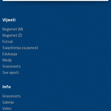
Vijesti
Nogomet (M)
Nogomet (Ž)
Futsal
Saopštenja za javnost
Edukacija
Mediji
Grassroots
Sve vijesti
Info
Grassroots
Galerije
Video