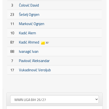
3
Čolović David
23
Šešelj Ognjen
11
Marković Ognjen
10
Kadić Alem
87
Kadić Ahmed
30'
88
Ivanagić Ivan
7
Pavlović Aleksandar
17
Vukadinović Veroljub