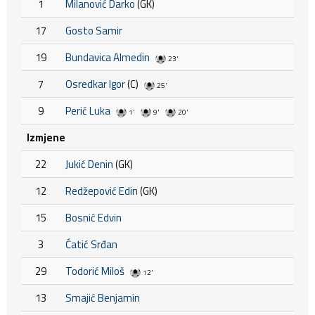
1
Milanović Darko
(GK)
17
Gosto Samir
19
Bundavica Almedin
23'
7
Osredkar Igor
(C)
25'
9
Perić Luka
1'
9'
20'
Izmjene
22
Jukić Denin
(GK)
12
Redžepović Edin
(GK)
15
Bosnić Edvin
3
Ćatić Srđan
29
Todorić Miloš
12'
13
Smajić Benjamin