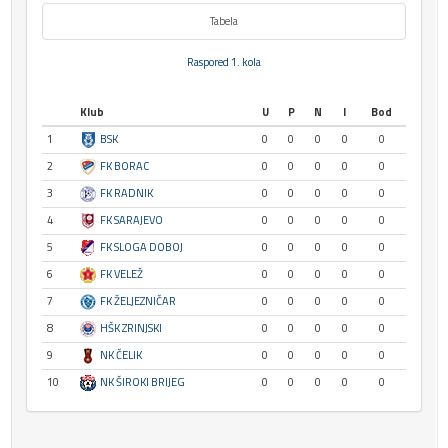
Tabela
Raspored 1. kola
Klub
U
P
N
I
Bod
1
BSK
0
0
0
0
0
2
FK BORAC
0
0
0
0
0
3
FK RADNIK
0
0
0
0
0
4
FK SARAJEVO
0
0
0
0
0
5
FK SLOGA DOBOJ
0
0
0
0
0
6
FK VELEŽ
0
0
0
0
0
7
FK ŽELJEZNIČAR
0
0
0
0
0
8
HŠK ZRINJSKI
0
0
0
0
0
9
NK ČELIK
0
0
0
0
0
10
NK ŠIROKI BRIJEG
0
0
0
0
0