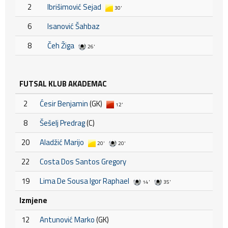
2
Ibrišimović Sejad
30'
6
Isanović Šahbaz
8
Čeh Žiga
26'
FUTSAL KLUB AKADEMAC
2
Ćesir Benjamin
(GK)
12'
8
Šešelj Predrag
(C)
20
Aladžić Marijo
20'
20'
22
Costa Dos Santos Gregory
19
Lima De Sousa Igor Raphael
14'
35'
Izmjene
12
Antunović Marko
(GK)