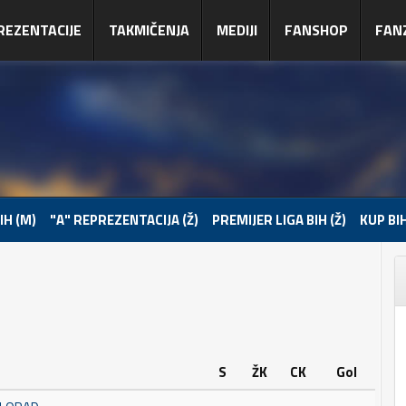
REZENTACIJE
TAKMIČENJA
MEDIJI
FANSHOP
FAN
IH (M)
"A" REPREZENTACIJA (Ž)
PREMIJER LIGA BIH (Ž)
KUP BIH
S
ŽK
CK
Gol