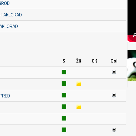
 BROD
 STAKLORAD
TAKLORAD
S
ŽK
CK
Gol
MPRED