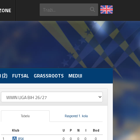
ZONE
 (Ž)
FUTSAL
GRASSROOTS
MEDIJI
Tabela
Raspored 1. kola
Klub
U
P
N
I
Bod
1
BSK
0
0
0
0
0