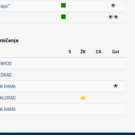
jac''
kmičenje
S
ŽK
CK
Gol
F BROD
KLORAD
NK RAMA
AKLORAD
NK RAMA