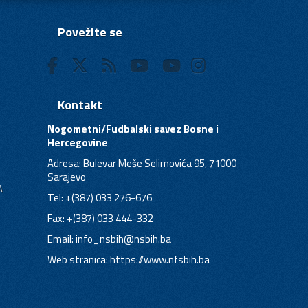
Povežite se
Kontakt
Nogometni/Fudbalski savez Bosne i
Hercegovine
Adresa: Bulevar Meše Selimovića 95, 71000
Sarajevo
A
Tel: +(387) 033 276-676
Fax: +(387) 033 444-332
Email:
info_nsbih@nsbih.ba
Web stranica: https://www.nfsbih.ba