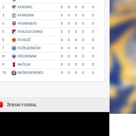
2
FK BORAC
0
0
0
0
0
3
FK RADNIK
0
0
0
0
0
4
FK SARAJEVO
0
0
0
0
0
5
FK SLOGA DOBOJ
0
0
0
0
0
6
FK VELEŽ
0
0
0
0
0
7
FK ŽELJEZNIČAR
0
0
0
0
0
8
HŠK ZRINJSKI
0
0
0
0
0
9
NK ČELIK
0
0
0
0
0
10
NK ŠIROKI BRIJEG
0
0
0
0
0
ŽENSKI FUDBAL