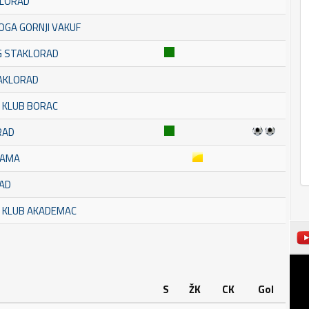
KLORAD
OGA GORNJI VAKUF
SG STAKLORAD
TAKLORAD
 KLUB BORAC
RAD
RAMA
RAD
L KLUB AKADEMAC
S
ŽK
CK
Gol