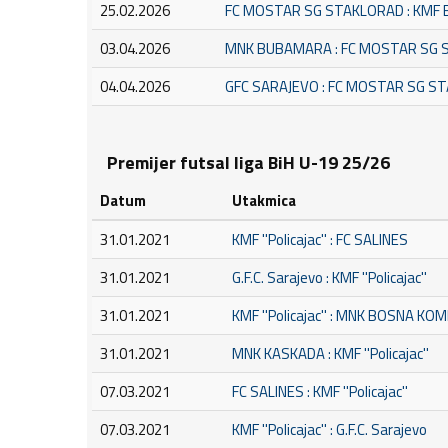
25.02.2026
FC MOSTAR SG STAKLORAD : KMF
03.04.2026
MNK BUBAMARA : FC MOSTAR SG
04.04.2026
GFC SARAJEVO : FC MOSTAR SG S
Premijer futsal liga BiH U-19 25/26
Datum
Utakmica
31.01.2021
KMF ''Policajac'' : FC SALINES
31.01.2021
G.F.C. Sarajevo : KMF ''Policajac''
31.01.2021
KMF ''Policajac'' : MNK BOSNA KO
31.01.2021
MNK KASKADA : KMF ''Policajac''
07.03.2021
FC SALINES : KMF ''Policajac''
07.03.2021
KMF ''Policajac'' : G.F.C. Sarajevo