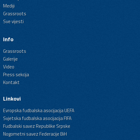
Mediji
Grassroots
Sve vijesti
Info
Grassroots
Galerije
Video
Press sekcija
Kontakt
Linkovi
Evropska fudbalska asocijacija UEFA
Svjetska fudbalska asocijacija FIFA
Fudbalski savez Republike Srpske
Nogometni savez Federacije BiH