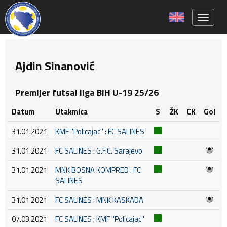
Toggle 
Ajdin Sinanović
Premijer futsal liga BiH U-19 25/26
Datum
Utakmica
S
ŽK
CK
Gol
31.01.2021
KMF ''Policajac'' : FC SALINES
31.01.2021
FC SALINES : G.F.C. Sarajevo
31.01.2021
MNK BOSNA KOMPRED : FC
SALINES
31.01.2021
FC SALINES : MNK KASKADA
07.03.2021
FC SALINES : KMF ''Policajac''