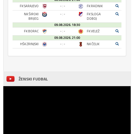
FK SARAJEVO
- : -
FK RADNIK
NK ŠIROKI
- : -
FK SLOGA
BRIJEG
DOBOJ
09.08.2026. 18:30
FK BORAC
- : -
FK VELEŽ
09.08.2026. 21:00
HŠK ZRINJSKI
- : -
NK ČELIK
ŽENSKI FUDBAL