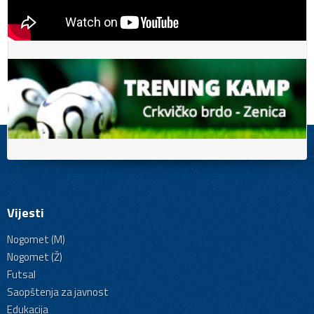
Vijesti
Nogomet (M)
Nogomet (Ž)
Futsal
Saopštenja za javnost
Edukacija