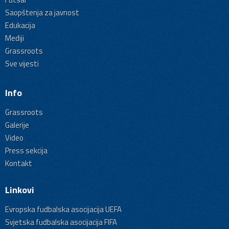
Saopštenja za javnost
Edukacija
Mediji
Grassroots
Sve vijesti
Info
Grassroots
Galerije
Video
Press sekcija
Kontakt
Linkovi
Evropska fudbalska asocijacija UEFA
Svjetska fudbalska asocijacija FIFA