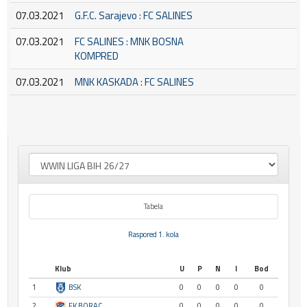
07.03.2021
G.F.C. Sarajevo : FC SALINES
07.03.2021
FC SALINES : MNK BOSNA
KOMPRED
07.03.2021
MNK KASKADA : FC SALINES
Tabela
Raspored 1. kola
Klub
U
P
N
I
Bod
1
BSK
0
0
0
0
0
2
FK BORAC
0
0
0
0
0