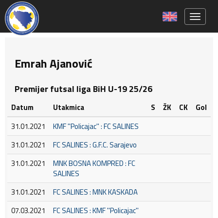
Toggle 
Emrah Ajanović
Premijer futsal liga BiH U-19 25/26
Datum
Utakmica
S
ŽK
CK
Gol
31.01.2021
KMF ''Policajac'' : FC SALINES
31.01.2021
FC SALINES : G.F.C. Sarajevo
31.01.2021
MNK BOSNA KOMPRED : FC
SALINES
31.01.2021
FC SALINES : MNK KASKADA
07.03.2021
FC SALINES : KMF ''Policajac''