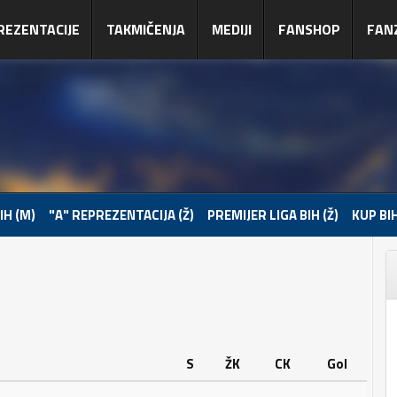
REZENTACIJE
TAKMIČENJA
MEDIJI
FANSHOP
FAN
IH (M)
"A" REPREZENTACIJA (Ž)
PREMIJER LIGA BIH (Ž)
KUP BIH
S
ŽK
CK
Gol