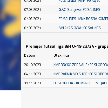
07.03.2021
FC SALINES : KMF ''Policajac''
07.03.2021
G.F.C. Sarajevo : FC SALINES
07.03.2021
FC SALINES : MNK BOSNA KOMP
07.03.2021
MNK KASKADA : FC SALINES
Premijer futsal liga BiH U-19 23/24 - grup
Datum
Utakmica
20.10.2023
KMF BRČKO ZDRAVLJE : FC SLOBOD
04.11.2023
KMF RADNIK MD SHOP : FC SLOBOD
11.11.2023
FC SLOBODA - KOMPRED : KMF JAH