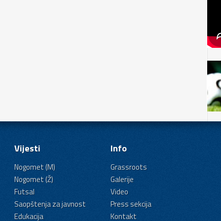
Vijesti
Info
Nogomet (M)
Grassroots
Nogomet (Ž)
Galerije
Futsal
Video
Saopštenja za javnost
Press sekcija
Edukacija
Kontakt