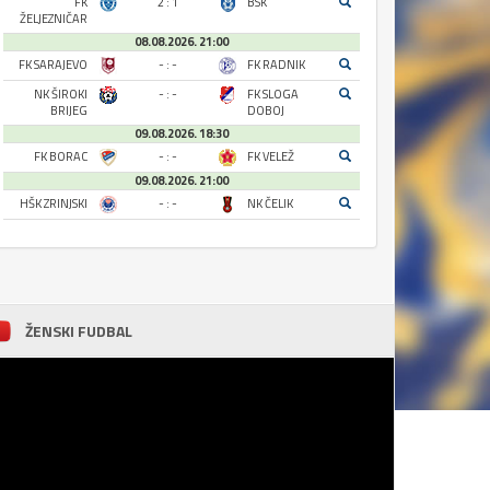
FK
2 : 1
BSK
ŽELJEZNIČAR
08.08.2026. 21:00
FK SARAJEVO
- : -
FK RADNIK
NK ŠIROKI
- : -
FK SLOGA
BRIJEG
DOBOJ
09.08.2026. 18:30
FK BORAC
- : -
FK VELEŽ
09.08.2026. 21:00
HŠK ZRINJSKI
- : -
NK ČELIK
ŽENSKI FUDBAL