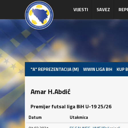
VIJESTI
SAVEZ
REP
"A" REPREZENTACIJA (M)
WWIN LIGA BIH
KUP B
Amar H.Abdić
Premijer futsal liga BiH U-19 25/26
Datum
Utakmica