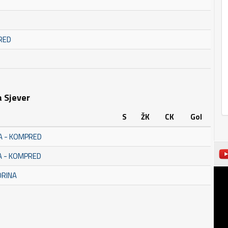
RED
a Sjever
S
ŽK
CK
Gol
A - KOMPRED
A - KOMPRED
ORINA