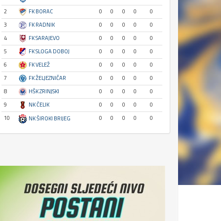
2
FK BORAC
0
0
0
0
0
3
FK RADNIK
0
0
0
0
0
4
FK SARAJEVO
0
0
0
0
0
5
FK SLOGA DOBOJ
0
0
0
0
0
6
FK VELEŽ
0
0
0
0
0
7
FK ŽELJEZNIČAR
0
0
0
0
0
8
HŠK ZRINJSKI
0
0
0
0
0
9
NK ČELIK
0
0
0
0
0
10
0
0
0
0
0
NK ŠIROKI BRIJEG