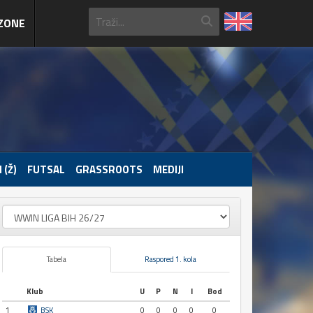
ZONE
 (Ž)
FUTSAL
GRASSROOTS
MEDIJI
Tabela
Raspored 1. kola
Klub
U
P
N
I
Bod
1
BSK
0
0
0
0
0