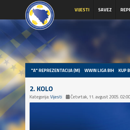
VIJESTI
SAVEZ
REP
"A" REPREZENTACIJA (M)
WWIN LIGA BIH
KUP B
2. KOLO
Kategorija:
Vijesti
Četvrtak, 11. avgust 2005. 02:0