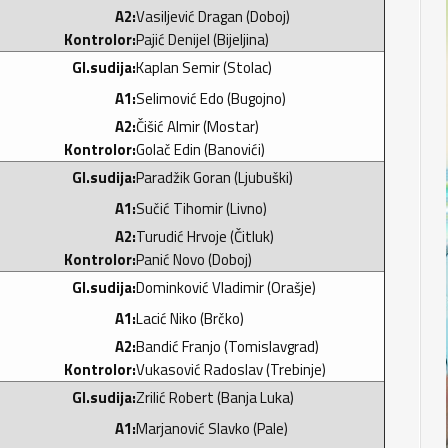
A2:
Vasiljević Dragan (Doboj)
Kontrolor:
Pajić Denijel (Bijeljina)
Gl.sudija:
Kaplan Semir (Stolac)
A1:
Selimović Edo (Bugojno)
A2:
Čišić Almir (Mostar)
Kontrolor:
Golač Edin (Banovići)
Gl.sudija:
Paradžik Goran (Ljubuški)
A1:
Sučić Tihomir (Livno)
A2:
Turudić Hrvoje (Čitluk)
Kontrolor:
Panić Novo (Doboj)
Gl.sudija:
Dominković Vladimir (Orašje)
A1:
Lacić Niko (Brčko)
A2:
Bandić Franjo (Tomislavgrad)
Kontrolor:
Vukasović Radoslav (Trebinje)
Gl.sudija:
Zrilić Robert (Banja Luka)
A1:
Marjanović Slavko (Pale)