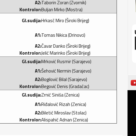
A2:
Taborin Zoran (Zvornik)
Kontrolor:
Buljan Mirko (Mostra)
Gl.sudija:
Hrkasč Miro (Široki Brijeg)
A1:
Tomas Nikica (Drinovci)
A2:
Čavar Danko (Široki Brijeg)
Kontrolor:
Jelić Marinko (Široki Brijeg)
Gl.sudija:
Mrković Rusmir (Sarajevo)
A1:
Šehović Nermin (Sarajevo)
A2:
Bogilović Bilal (Sarajevo)
Kontrolor:
Begović Denis (Gradačac)
Gl.sudija:
Zrnić Siniša (Zenica)
A1:
Riđalović Rizah (Zenica)
A2:
Biletić Miroslav (Stolac)
Kontrolor:
Alispahić Adnan (Zenica)