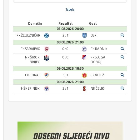
Tabela
Domaćin
Rezultat
Gost
07.08.2026. 20:00
FK ŽELJEZNIČAR
2 : 1
BSK
08.08.2026. 21:00
FK SARAJEVO
0 : 0
FK RADNIK
NK ŠIROKI
0 : 0
FK SLOGA
BRIJEG
DOBOJ
09.08.2026. 18:30
FK BORAC
3 : 1
FK VELEŽ
09.08.2026. 21:00
HŠK ZRINJSKI
2 : 1
NK ČELIK