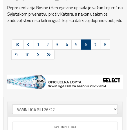
Reprezentacija Bosne i Hercegovine upisala je važan trijumf na
Svjetskom prvenstvu protiv Katara, a nakon utakmice
zadovoljstvo nisu krili ni igrači koji su dali svoj doprinos pobjedi.
1
2
3
4
5
6
7
8
9
10
Rezultati 1. kola