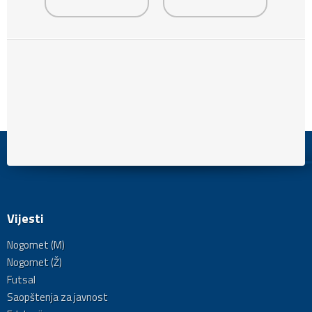
Vijesti
Nogomet (M)
Nogomet (Ž)
Futsal
Saopštenja za javnost