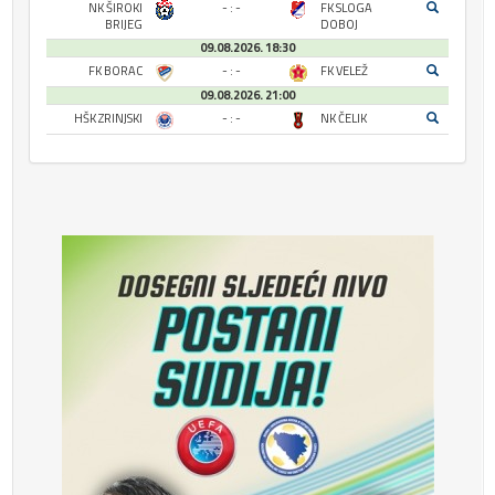
NK ŠIROKI
- : -
FK SLOGA
BRIJEG
DOBOJ
09.08.2026. 18:30
FK BORAC
- : -
FK VELEŽ
09.08.2026. 21:00
HŠK ZRINJSKI
- : -
NK ČELIK