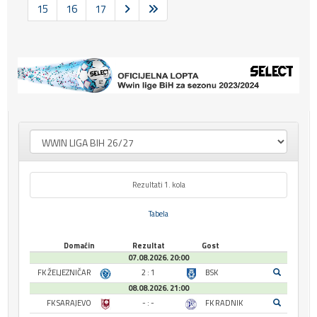
15
16
17
Rezultati 1. kola
Tabela
Domaćin
Rezultat
Gost
07.08.2026. 20:00
FK ŽELJEZNIČAR
2 : 1
BSK
08.08.2026. 21:00
FK SARAJEVO
- : -
FK RADNIK