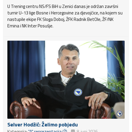
U Trening centru NS/FS BiH u Zenici danas je održan završni
turnir U-13 lige Bosne i Hercegovine za djevojčice, na kojem su
nastupile ekipe FK Sloga Doboj, ŽFK Radnik BetOle, ŽF/NK
Emina i NK Inter Posušje.
Selver Hodžić: Želimo pobjedu
Kategorija:
"A" reprezentacija (Ž)
8. juni 2026.