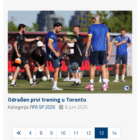
Odrađen prvi trening u Torontu
Kategorija:
FIFA SP 2026
8. juni 2026.
8
9
10
11
12
13
14