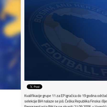
Kvalifikacije grupe 11 za EP igračica do 19 godina održa
selekcije BiH nalaze se još: Češka Republika Finska i Bje
Reprezentacija BiH će se okupiti 21.09.2006. u Vogošći,