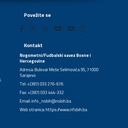
Povežite se
Kontakt
Nogometni/Fudbalski savez Bosne i
Hercegovine
Adresa: Bulevar Meše Selimovića 95, 71000
Sarajevo
A
Tel: +(387) 033 276-676
Fax: +(387) 033 444-332
Email:
info_nsbih@nsbih.ba
Web stranica: https://www.nfsbih.ba