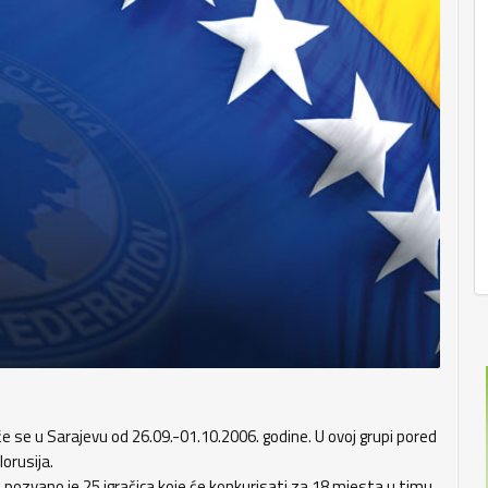
će se u Sarajevu od 26.09.-01.10.2006. godine. U ovoj grupi pored
lorusija.
 pozvano je 25 igračica koje će konkurisati za 18 mjesta u timu.