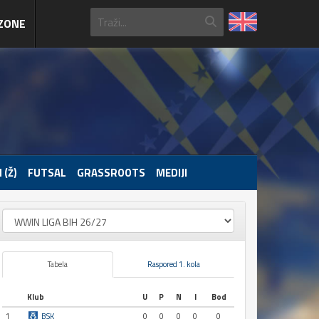
ZONE
 (Ž)
FUTSAL
GRASSROOTS
MEDIJI
Tabela
Raspored 1. kola
Klub
U
P
N
I
Bod
1
BSK
0
0
0
0
0