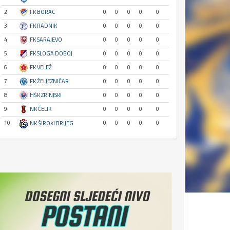
2
FK BORAC
0
0
0
0
0
3
FK RADNIK
0
0
0
0
0
4
FK SARAJEVO
0
0
0
0
0
5
FK SLOGA DOBOJ
0
0
0
0
0
6
FK VELEŽ
0
0
0
0
0
7
FK ŽELJEZNIČAR
0
0
0
0
0
8
HŠK ZRINJSKI
0
0
0
0
0
9
NK ČELIK
0
0
0
0
0
10
0
0
0
0
0
NK ŠIROKI BRIJEG