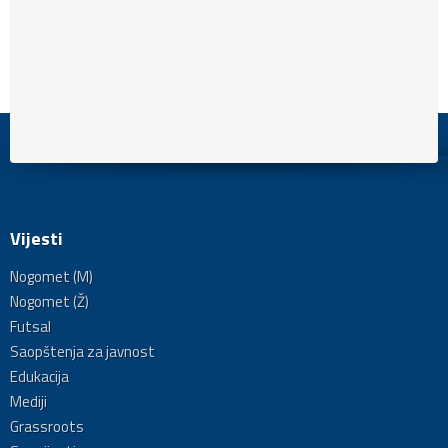
Vijesti
Nogomet (M)
Nogomet (Ž)
Futsal
Saopštenja za javnost
Edukacija
Mediji
Grassroots