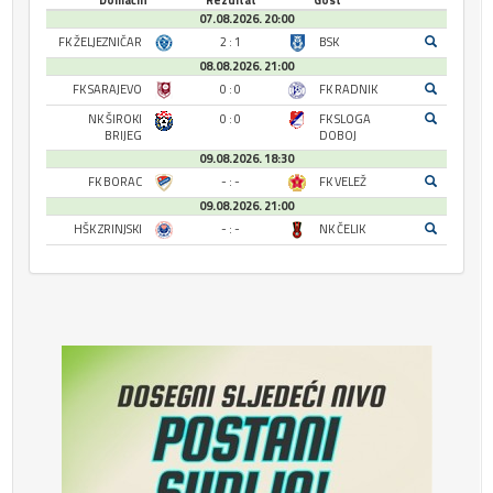
07.08.2026. 20:00
FK ŽELJEZNIČAR
2 : 1
BSK
08.08.2026. 21:00
FK SARAJEVO
0 : 0
FK RADNIK
NK ŠIROKI
0 : 0
FK SLOGA
BRIJEG
DOBOJ
09.08.2026. 18:30
FK BORAC
- : -
FK VELEŽ
09.08.2026. 21:00
HŠK ZRINJSKI
- : -
NK ČELIK