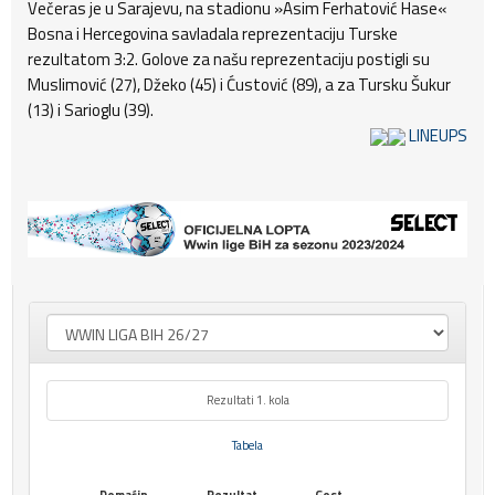
Večeras je u Sarajevu, na stadionu »Asim Ferhatović Hase«
Bosna i Hercegovina savladala reprezentaciju Turske
rezultatom 3:2. Golove za našu reprezentaciju postigli su
Muslimović (27), Džeko (45) i Ćustović (89), a za Tursku Šukur
(13) i Sarioglu (39).
LINEUPS
Rezultati 1. kola
Tabela
Domaćin
Rezultat
Gost