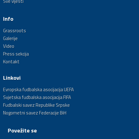
Sve vijesti
Info
Grassroots
Galerije
Video
Press sekcija
Kontakt
Linkovi
Evropska fudbalska asocijacija UEFA
Svjetska fudbalska asocijacija FIFA
Fudbalski savez Republike Srpske
Nogometni savez Federacije BiH
Povežite se