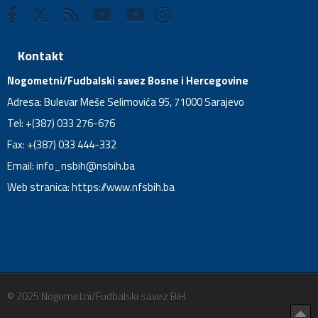
Kontakt
Nogometni/Fudbalski savez Bosne i Hercegovine
Adresa: Bulevar Meše Selimovića 95, 71000 Sarajevo
Tel: +(387) 033 276-676
Fax: +(387) 033 444-332
Email:
info_nsbih@nsbih.ba
Web stranica: https://www.nfsbih.ba
© 2025 Nogometni/Fudbalski savez BiH.