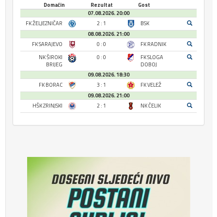
Domaćin
Rezultat
Gost
07.08.2026. 20:00
FK ŽELJEZNIČAR
2 : 1
BSK
08.08.2026. 21:00
FK SARAJEVO
0 : 0
FK RADNIK
NK ŠIROKI
0 : 0
FK SLOGA
BRIJEG
DOBOJ
09.08.2026. 18:30
FK BORAC
3 : 1
FK VELEŽ
09.08.2026. 21:00
HŠK ZRINJSKI
2 : 1
NK ČELIK