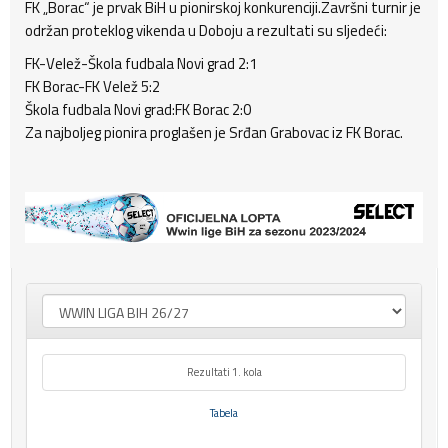
FK „Borac“ je prvak BiH u pionirskoj konkurenciji.Završni turnir je
održan proteklog vikenda u Doboju a rezultati su sljedeći:
FK-Velež-Škola fudbala Novi grad 2:1
FK Borac-FK Velež 5:2
Škola fudbala Novi grad:FK Borac 2:0
Za najboljeg pionira proglašen je Srđan Grabovac iz FK Borac.
Rezultati 1. kola
Tabela