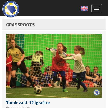
Toggle 
GRASSROOTS
Turnir za U-12 igračice