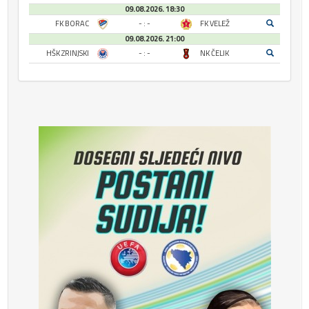
09.08.2026. 18:30
FK BORAC
- : -
FK VELEŽ
09.08.2026. 21:00
HŠK ZRINJSKI
- : -
NK ČELIK