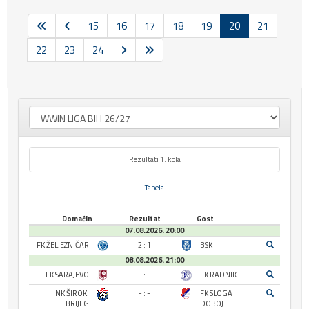
15
16
17
18
19
20
21
22
23
24
Rezultati 1. kola
Tabela
Domaćin
Rezultat
Gost
07.08.2026. 20:00
FK ŽELJEZNIČAR
2 : 1
BSK
08.08.2026. 21:00
FK SARAJEVO
- : -
FK RADNIK
NK ŠIROKI
- : -
FK SLOGA
BRIJEG
DOBOJ