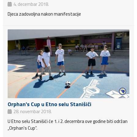
4. decembar 2018.
Djeca zadovoljna nakon manifestacije
Orphan's Cup u Etno selu Stanišići
28. novembar 2018.
U Etno selu Stanišići će 1. i 2. decembra ove godine biti održan
„Orphan's Cup“.