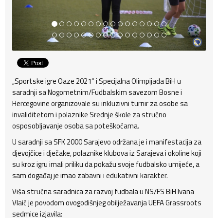
„Sportske igre Oaze 2021“ i Specijalna Olimpijada BiH u
saradnji sa Nogometnim/Fudbalskim savezom Bosne i
Hercegovine organizovale su inkluzivni turnir za osobe sa
invaliditetom i polaznike Srednje škole za stručno
osposobljavanje osoba sa poteškoćama.
U saradnji sa SFK 2000 Sarajevo održana je i manifestacija za
djevojčice i dječake, polaznike klubova iz Sarajeva i okoline koji
su kroz igru imali priliku da pokažu svoje fudbalsko umijeće, a
sam događaj je imao zabavni i edukativni karakter.
Viša stručna saradnica za razvoj fudbala u NS/FS BiH Ivana
Vlaić je povodom ovogodišnjeg obilježavanja UEFA Grassroots
sedmice izjavila: