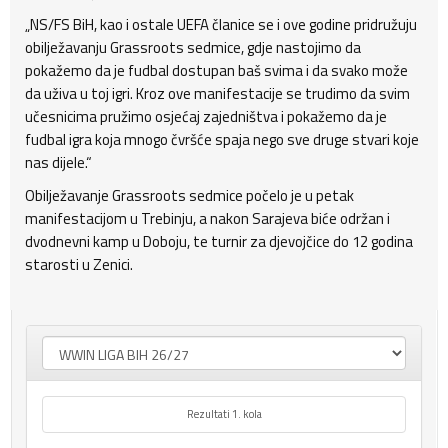
„NS/FS BiH, kao i ostale UEFA članice se i ove godine pridružuju
obilježavanju Grassroots sedmice, gdje nastojimo da
pokažemo da je fudbal dostupan baš svima i da svako može
da uživa u toj igri. Kroz ove manifestacije se trudimo da svim
učesnicima pružimo osjećaj zajedništva i pokažemo da je
fudbal igra koja mnogo čvršće spaja nego sve druge stvari koje
nas dijele.“
Obilježavanje Grassroots sedmice počelo je u petak
manifestacijom u Trebinju, a nakon Sarajeva biće održan i
dvodnevni kamp u Doboju, te turnir za djevojčice do 12 godina
starosti u Zenici.
Rezultati 1. kola