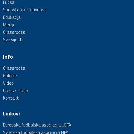
Futsal
Saopštenja za javnost
Edukacija
Mediji
Grassroots
Sve vijesti
Info
Grassroots
Galerije
Video
Press sekcija
Kontakt
Linkovi
Evropska fudbalska asocijacija UEFA
Svjetska fudbalska asocijacija FIFA