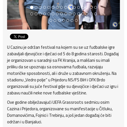
U Cazinu je održan festival na kojem su se uz fudbalske igre
zabavljali djevojčice i dječaci od 5 do 8 godina starosti. Događaj
je organizovan u saradnji sa FK Kranija, a mališani su imali
priliku da se upoznaju sa osnovama fudbala, razvijaju
motoričke sposobnosti, ali i druže u zabavnom okruženju. Na
stadionu „Vedro polje“ u Prijedoru NS/FS BiH i OFK Brdo
organizovali su juče festival gdje su djevojčice i dječaci uz igru i
zabavu naučili neke nove fudbalske vještine.
Ove godine obilježavajući UEFA Grassroots sedmicu osim
Cazina i Prijedora, organizovane su manifestacije u Čitluku,
Domanovićima, Fojnici i Trebinju, a još jedan događaj će biti
održan i u Banjaluci.