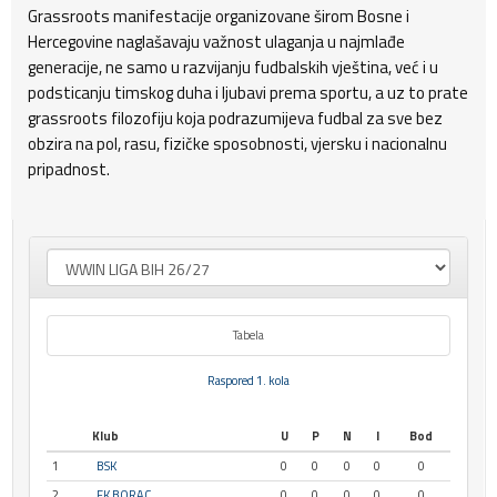
Grassroots manifestacije organizovane širom Bosne i
Hercegovine naglašavaju važnost ulaganja u najmlađe
generacije, ne samo u razvijanju fudbalskih vještina, već i u
podsticanju timskog duha i ljubavi prema sportu, a uz to prate
grassroots filozofiju koja podrazumijeva fudbal za sve bez
obzira na pol, rasu, fizičke sposobnosti, vjersku i nacionalnu
pripadnost.
Tabela
Raspored 1. kola
Klub
U
P
N
I
Bod
1
BSK
0
0
0
0
0
2
FK BORAC
0
0
0
0
0