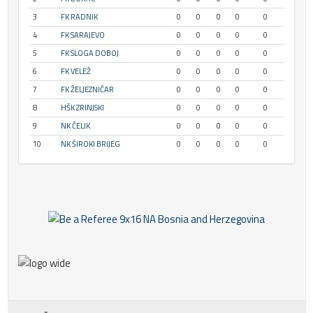
3
FK RADNIK
0
0
0
0
0
4
FK SARAJEVO
0
0
0
0
0
5
FK SLOGA DOBOJ
0
0
0
0
0
6
FK VELEŽ
0
0
0
0
0
7
FK ŽELJEZNIČAR
0
0
0
0
0
8
HŠK ZRINJSKI
0
0
0
0
0
9
NK ČELIK
0
0
0
0
0
10
NK ŠIROKI BRIJEG
0
0
0
0
0