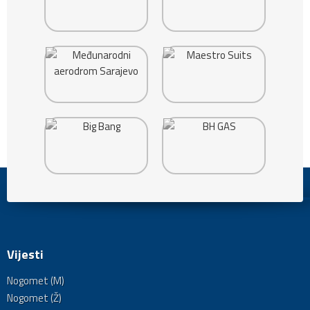
Vijesti
Nogomet (M)
Nogomet (Ž)