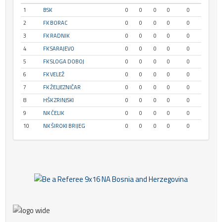
1
BSK
0
0
0
0
0
2
FK BORAC
0
0
0
0
0
3
FK RADNIK
0
0
0
0
0
4
FK SARAJEVO
0
0
0
0
0
5
FK SLOGA DOBOJ
0
0
0
0
0
6
FK VELEŽ
0
0
0
0
0
7
FK ŽELJEZNIČAR
0
0
0
0
0
8
HŠK ZRINJSKI
0
0
0
0
0
9
NK ČELIK
0
0
0
0
0
10
NK ŠIROKI BRIJEG
0
0
0
0
0