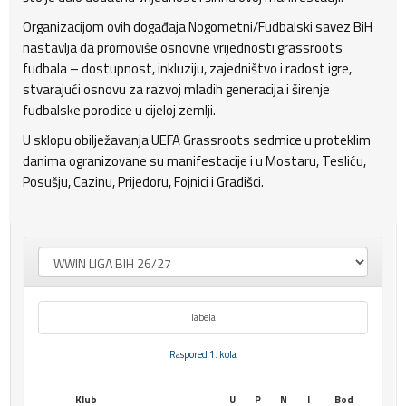
Organizacijom ovih događaja Nogometni/Fudbalski savez BiH
nastavlja da promoviše osnovne vrijednosti grassroots
fudbala – dostupnost, inkluziju, zajedništvo i radost igre,
stvarajući osnovu za razvoj mladih generacija i širenje
fudbalske porodice u cijeloj zemlji.
U sklopu obilježavanja UEFA Grassroots sedmice u proteklim
danima ogranizovane su manifestacije i u Mostaru, Tesliću,
Posušju, Cazinu, Prijedoru, Fojnici i Gradišci.
Tabela
Raspored 1. kola
Klub
U
P
N
I
Bod