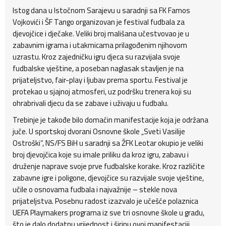
Istog dana u Istočnom Sarajevu u saradnji sa FK Famos
Vojkovići i ŠF Tango organizovan je festival fudbala za
djevojčice i dječake. Veliki broj mališana učestvovao je u
zabavnim igrama i utakmicama prilagođenim njihovom
uzrastu. Kroz zajedničku igru djeca su razvijala svoje
fudbalske vještine, a poseban naglasak stavljen je na
prijateljstvo, fair-play i ljubav prema sportu. Festival je
protekao u sjajnoj atmosferi, uz podršku trenera koji su
ohrabrivali djecu da se zabave i uživaju u fudbalu.
Trebinje je takođe bilo domaćin manifestacije koja je održana
juče. U sportskoj dvorani Osnovne škole „Sveti Vasilije
Ostroški“, NS/FS BiH u saradnji sa ŽFK Leotar okupio je veliki
broj djevojčica koje su imale priliku da kroz igru, zabavu i
druženje naprave svoje prve fudbalske korake. Kroz različite
zabavne igre i poligone, djevojčice su razvijale svoje vještine,
učile o osnovama fudbala i najvažnije – stekle nova
prijateljstva. Posebnu radost izazvalo je učešće polaznica
UEFA Playmakers programa iz sve tri osnovne škole u gradu,
što je dalo dodatnu vrijednost i širinu ovoj manifestaciji.