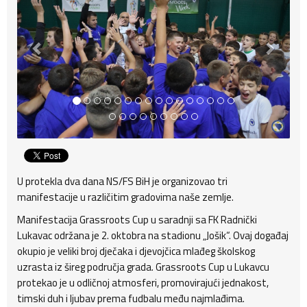
U protekla dva dana NS/FS BiH je organizovao tri
manifestacije u različitim gradovima naše zemlje.
Manifestacija Grassroots Cup u saradnji sa FK Radnički
Lukavac održana je 2. oktobra na stadionu „Jošik“. Ovaj događaj
okupio je veliki broj dječaka i djevojčica mlađeg školskog
uzrasta iz šireg područja grada. Grassroots Cup u Lukavcu
protekao je u odličnoj atmosferi, promovirajući jednakost,
timski duh i ljubav prema fudbalu među najmlađima.