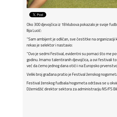
Oko 300 djevojčica iz 18 klubova pokazalo je svoje fud
Ilija Lucić:
“Sam ambijent je odličan, sve čestitke na organizacij
rekao je selektor i nastavio:
“Ovo je sedmi Festival, evidentni su pomaci što me pos
godinu. Imamo talentiranih djevojčica, a ovi festival
već da ćemo jednog dana otići i na Europsko prvenstvo
Veliki broj građana pratio je Festival ženskog nogometa
Festival ženskog fudbala/nogometa održava se u okviru
Džemidžić direktor sektora za administraciju NS/FS Bi