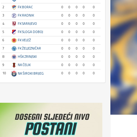
2
FK BORAC
0
0
0
0
0
3
FK RADNIK
0
0
0
0
0
4
FK SARAJEVO
0
0
0
0
0
5
FK SLOGA DOBOJ
0
0
0
0
0
6
FK VELEŽ
0
0
0
0
0
7
FK ŽELJEZNIČAR
0
0
0
0
0
8
HŠK ZRINJSKI
0
0
0
0
0
9
NK ČELIK
0
0
0
0
0
10
0
0
0
0
0
NK ŠIROKI BRIJEG