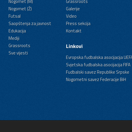
Nogomet (M)
Grassroots
Nogomet (Ž)
Galerije
Futsal
Video
Saopštenja za javnost
Press sekcija
Edukacija
Kontakt
Mediji
Grassroots
Linkovi
Sve vijesti
Evropska fudbalska asocijacija UEF
Svjetska fudbalska asocijacija FIFA
Fudbalski savez Republike Srpske
Nogometni savez Federacije BiH