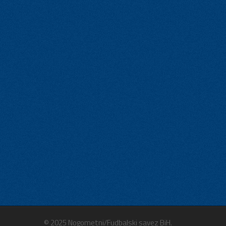
© 2025 Nogometni/Fudbalski savez BiH.