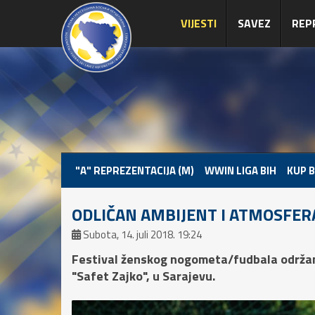
VIJESTI
SAVEZ
REP
"A" REPREZENTACIJA (M)
WWIN LIGA BIH
KUP B
ODLIČAN AMBIJENT I ATMOSFER
Subota, 14. juli 2018. 19:24
Festival ženskog nogometa/fudbala održan j
"Safet Zajko", u Sarajevu.