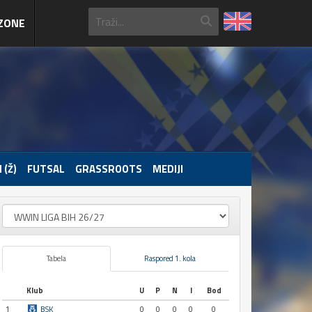
ZONE
 (Ž)
FUTSAL
GRASSROOTS
MEDIJI
Tabela
Raspored 1. kola
Klub
U
P
N
I
Bod
1
BSK
0
0
0
0
0