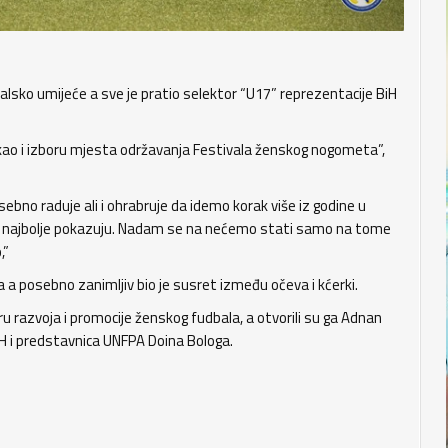
balsko umijeće a sve je pratio selektor “U17” reprezentacije BiH
i kao i izboru mjesta održavanja Festivala ženskog nogometa”,
ebno raduje ali i ohrabruje da idemo korak više iz godine u
i to najbolje pokazuju. Nadam se na nećemo stati samo na tome
,”
 a posebno zanimljiv bio je susret između očeva i kćerki.
 razvoja i promocije ženskog fudbala, a otvorili su ga Adnan
H i predstavnica UNFPA Doina Bologa.