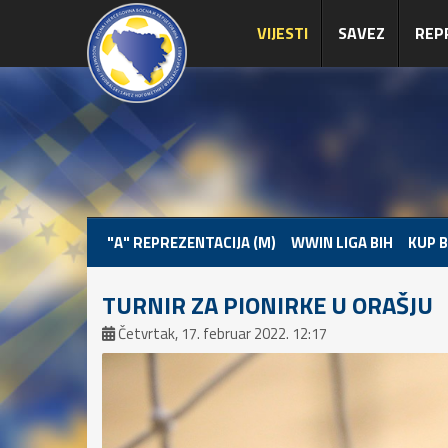
VIJESTI
SAVEZ
REP
"A" REPREZENTACIJA (M)
WWIN LIGA BIH
KUP B
TURNIR ZA PIONIRKE U ORAŠJU
Četvrtak, 17. februar 2022. 12:17