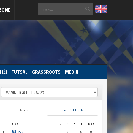
ZONE
 (Ž)
FUTSAL
GRASSROOTS
MEDIJI
Tabela
Raspored 1. kola
Klub
U
P
N
I
Bod
1
BSK
0
0
0
0
0