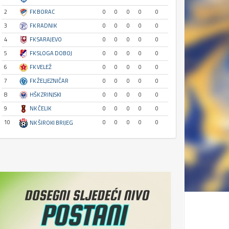
2
FK BORAC
0
0
0
0
0
3
FK RADNIK
0
0
0
0
0
4
FK SARAJEVO
0
0
0
0
0
5
FK SLOGA DOBOJ
0
0
0
0
0
6
FK VELEŽ
0
0
0
0
0
7
FK ŽELJEZNIČAR
0
0
0
0
0
8
HŠK ZRINJSKI
0
0
0
0
0
9
NK ČELIK
0
0
0
0
0
10
0
0
0
0
0
NK ŠIROKI BRIJEG