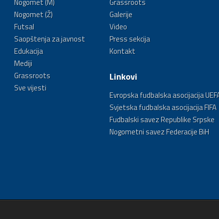
Nogomet (M)
Grassroots
Nogomet (Ž)
Galerije
Futsal
Video
Saopštenja za javnost
Press sekcija
Edukacija
Kontakt
Mediji
Grassroots
Linkovi
Sve vijesti
Evropska fudbalska asocijacija UEF
Svjetska fudbalska asocijacija FIFA
Fudbalski savez Republike Srpske
Nogometni savez Federacije BiH