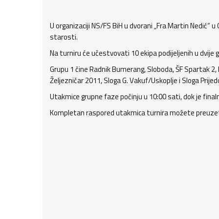
U organizaciji NS/FS BiH u dvorani „Fra Martin Nedić“ u 
starosti.
Na turniru će učestvovati 10 ekipa podijeljenih u dvije 
Grupu 1 čine Radnik Bumerang, Sloboda, ŠF Spartak 2, P
Željezničar 2011, Sloga G. Vakuf/Uskoplje i Sloga Prijedo
Utakmice grupne faze počinju u 10:00 sati, dok je fina
Kompletan raspored utakmica turnira možete preuze