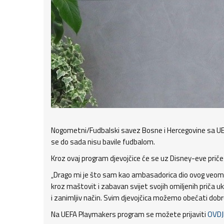
Nogometni/Fudbalski savez Bosne i Hercegovine sa UEF
se do sada nisu bavile fudbalom.
Kroz ovaj program djevojčice će se uz Disney-eve pri
„Drago mi je što sam kao ambasadorica dio ovog veoma li
kroz maštovit i zabavan svijet svojih omiljenih priča uk
i zanimljiv način. Svim djevojčica možemo obećati dobru
Na UEFA Playmakers program se možete prijaviti
OVDJ