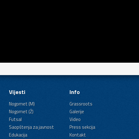
Vijesti
Info
Nogomet (M)
Grassroots
Nogomet (Ž)
Galerije
Futsal
Video
Saopštenja za javnost
Press sekcija
Edukacija
Kontakt