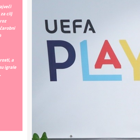
ajveći
za cilj
roz
 čarobni
h
osti, a
su igrale
.