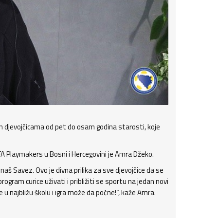
 djevojčicama od pet do osam godina starosti, koje
A Playmakers u Bosni i Hercegovini je Amra Džeko.
aš Savez. Ovo je divna prilika za sve djevojčice da se
ogram curice uživati i približiti se sportu na jedan novi
 u najbližu školu i igra može da počne!“, kaže Amra.