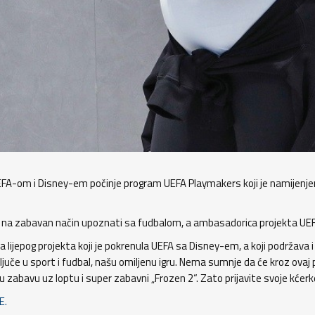
A-om i Disney-em počinje program UEFA Playmakers koji je namijenjen
če na zabavan način upoznati sa fudbalom, a ambasadorica projekta UEF
jepog projekta koji je pokrenula UEFA sa Disney-em, a koji podržava i n
ljuče u sport i fudbal, našu omiljenu igru. Nema sumnje da će kroz ovaj pr
 zabavu uz loptu i super zabavni „Frozen 2“. Zato prijavite svoje kćerke
E.