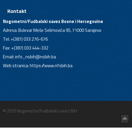
Kontakt
Nogometni/Fudbalski savez Bosne i Hercegovine
Adresa: Bulevar Meše Selimovića 95, 71000 Sarajevo
Tel: +(387) 033 276-676
Fax: +(387) 033 444-332
Email:
info_nsbih@nsbih.ba
Web stranica: https://www.nfsbih.ba
© 2025 Nogometni/Fudbalski savez BiH.