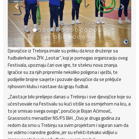
Djevojčice iz Trebinja imale su priliku da kroz druženje sa
fudbalerkama ŽFK „Leotar“, koji je pomogao organizaciju ovog
Festivala, upoznaju čari ove igre, te steknu nova znanja.
Igračice su za njih pripremile nekoliko poligona i vježbi, te
podijelile brojne savjete i pozvale djevojčice da se priključe
njihovom klubu i nastave da igraju fudbal.
„Zaista je bilo prelijepo danas u Trebinju i sve djevojčice koje su
učestvovale na Festivalu su kući otišle sa osmijehom na licu, a
to je smisao svega ovoga“, poručio je Bojan Aćimović,
Grassroots menadžer NS/FS BiH. „Ovo je druga godina za
redom da smo u Trebinju sa ovim projektom i siguran sam da
se vidimo i naredne godine, jer su efekti itekako vidljivi u