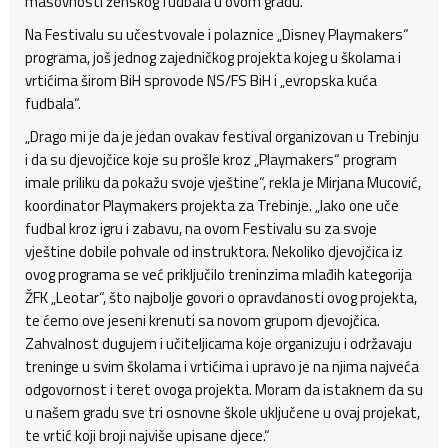
masovnosti ženskog fudbala u ovom gradu.“
Na Festivalu su učestvovale i polaznice „Disney Playmakers“
programa, još jednog zajedničkog projekta kojeg u školama i
vrtićima širom BiH sprovode NS/FS BiH i „evropska kuća
fudbala“.
„Drago mi je da je jedan ovakav festival organizovan u Trebinju
i da su djevojčice koje su prošle kroz „Playmakers“ program
imale priliku da pokažu svoje vještine“, rekla je Mirjana Mucović,
koordinator Playmakers projekta za Trebinje. „Iako one uče
fudbal kroz igru i zabavu, na ovom Festivalu su za svoje
vještine dobile pohvale od instruktora. Nekoliko djevojčica iz
ovog programa se već priključilo treninzima mlađih kategorija
ŽFK „Leotar“, što najbolje govori o opravdanosti ovog projekta,
te ćemo ove jeseni krenuti sa novom grupom djevojčica.
Zahvalnost dugujem i učiteljicama koje organizuju i održavaju
treninge u svim školama i vrtićima i upravo je na njima najveća
odgovornost i teret ovoga projekta. Moram da istaknem da su
u našem gradu sve tri osnovne škole uključene u ovaj projekat,
te vrtić koji broji najviše upisane djece.“