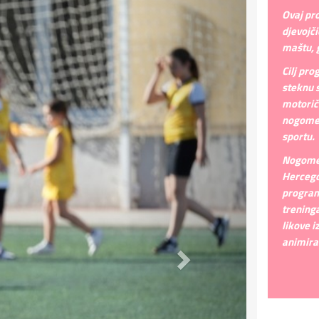
Ovaj pr
djevojč
maštu, g
Cilj pro
steknu 
motorič
nogomet
sportu.
Nogomet
Hercego
program
treninga
likove i
animira