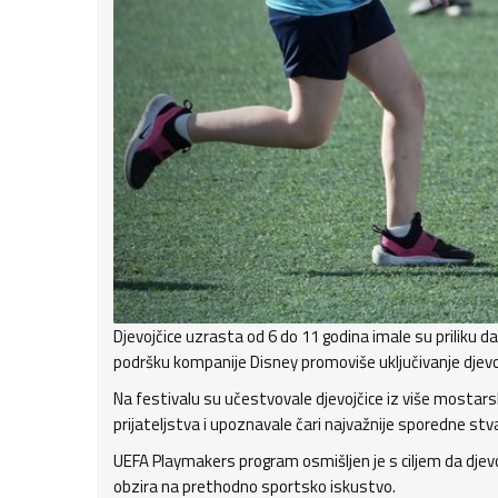
Djevojčice uzrasta od 6 do 11 godina imale su priliku 
podršku kompanije Disney promoviše uključivanje djevoj
Na festivalu su učestvovale djevojčice iz više mostarsk
prijateljstva i upoznavale čari najvažnije sporedne stva
UEFA Playmakers program osmišljen je s ciljem da dj
obzira na prethodno sportsko iskustvo.