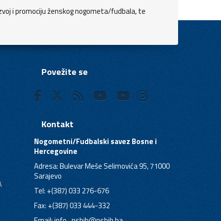
zvoj i promociju ženskog nogometa/fudbala, te
Povežite se
Kontakt
Nogometni/Fudbalski savez Bosne i
Hercegovine
Adresa: Bulevar Meše Selimovića 95, 71000
Sarajevo
A
Tel: +(387) 033 276-676
Fax: +(387) 033 444-332
Email:
info_nsbih@nsbih.ba