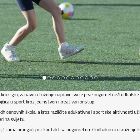
da kroz igru, zabavu i druženje naprave svoje prve nogometne/fudbalske
čica u sport kroz jedinstven i kreativan pristup.
ih osnovnih škola, a kroz različite edukativne i sportske aktivnosti uži
ri na svijetu.
evojčicama omogući prvi kontakt sa nogometom/fudbalom u okruženju k