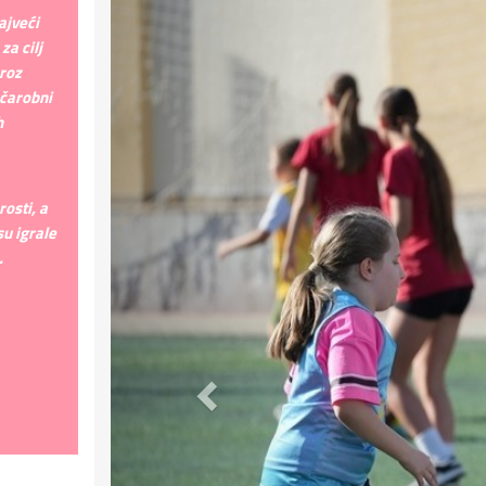
ajveći
za cilj
roz
 čarobni
h
osti, a
su igrale
.