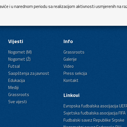
iće i u narednom periodu sa realizacijom aktivnosti usmjerenih na ra
Vijesti
Info
Nogomet (M)
Grassroots
Nogomet (Ž)
Galerije
Futsal
Video
Saopštenja za javnost
Press sekcija
Edukacija
Kontakt
Mediji
Grassroots
Linkovi
Sve vijesti
Evropska fudbalska asocijacija UEF
Svjetska fudbalska asocijacija FIFA
Fudbalski savez Republike Srpske