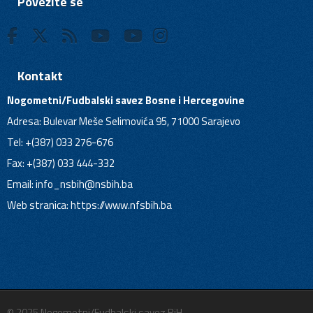
Povežite se
Kontakt
Nogometni/Fudbalski savez Bosne i Hercegovine
Adresa: Bulevar Meše Selimovića 95, 71000 Sarajevo
Tel: +(387) 033 276-676
Fax: +(387) 033 444-332
Email:
info_nsbih@nsbih.ba
Web stranica: https://www.nfsbih.ba
© 2025 Nogometni/Fudbalski savez BiH.