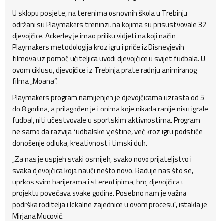
U sklopu posjete, na terenima osnovnih škola u Trebinju
održani su Playmakers treninzi, na kojima su prisustvovale 32
djevojčice. Ackerley je imao priliku vidjeti na koji način
Playmakers metodologija kroz igru i priče iz Disneyjevih
filmova uz pomoć učiteljica uvodi djevojčice u svijet fudbala. U
ovom ciklusu, djevojčice iz Trebinja prate radnju animiranog
filma „Moana“.
Playmakers program namijenjen je djevojčicama uzrasta od 5
do 8 godina, a prilagođen je i onima koje nikada ranije nisu igrale
fudbal, niti učestvovale u sportskim aktivnostima. Program
ne samo da razvija fudbalske vještine, već kroz igru podstiče
donošenje odluka, kreativnost i timski duh.
„Za nas je uspjeh svaki osmijeh, svako novo prijateljstvo i
svaka djevojčica koja nauči nešto novo. Raduje nas što se,
uprkos svim barijerama i stereotipima, broj djevojčica u
projektu povećava svake godine. Posebno nam je važna
podrška roditelja i lokalne zajednice u ovom procesu", istakla je
Mirjana Mucović.