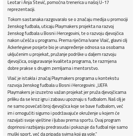
Leotar i Anja Stević, pomoćna trenerica u našoj U-17
reprezentaciji.
Tokom sastanaka razgovaralo se o značaju medija u promociji
ženskog fudbala, uticaju Playmakers projekta na razvoj
ženskog fudbala u Bosni i Hercegovini, te o razvoju djevojčica
nakon učešća u programu. Prema riječima Ivane Vlaić, glavni cilj
Ackerleyjeve posjete bio je unapređenje odnosa sa osobama
uključenim u projekat, pružanje podrške u daljem razvoju
djevojčica, osiguravanje kvaliteta programa, te razmjena
dobre prakse s drugim zemljama i mentorstvo.
Vlaić je istakla i značaj Playmakers programa u kontekstu
razvoja ženskog fudbala u Bosni i Hercegovini: „UEFA
Playmakers je izuzetno važan projekat jer pruža djevojčicama
priliku da se kroz igru i zabavu upoznaju s fudbalom. Naš cilj je
ne samo povećati broj djevojčica koje se bave fudbalom, već
im i omogućiti sigurno i podržavajuće okruženje u kojem će
razvijati svoje vještine i ljubav prema sportu. Ovaj program
doprinosi razbijanju predrasuda i pokazuje da fudbal nije samo
muški sport, već da pripada svima koji ga vole.“