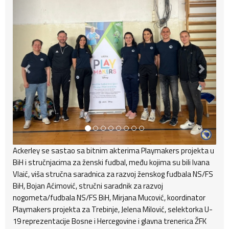
Ackerley se sastao sa bitnim akterima Playmakers projekta u
BiH i stručnjacima za ženski fudbal, među kojima su bili Ivana
Vlaić, viša stručna saradnica za razvoj ženskog fudbala NS/FS
BiH, Bojan Aćimović, stručni saradnik za razvoj
nogometa/fudbala NS/FS BiH, Mirjana Mucović, koordinator
Playmakers projekta za Trebinje, Jelena Milović, selektorka U-
19 reprezentacije Bosne i Hercegovine i glavna trenerica ŽFK