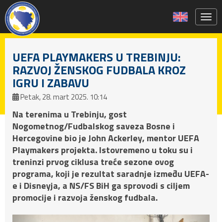
Toggl
UEFA PLAYMAKERS U TREBINJU:
RAZVOJ ŽENSKOG FUDBALA KROZ
IGRU I ZABAVU
Petak, 28. mart 2025. 10:14
Na terenima u Trebinju, gost
Nogometnog/Fudbalskog saveza Bosne i
Hercegovine bio je John Ackerley, mentor UEFA
Playmakers projekta. Istovremeno u toku su i
treninzi prvog ciklusa treće sezone ovog
programa, koji je rezultat saradnje između UEFA-
e i Disneyja, a NS/FS BiH ga sprovodi s ciljem
promocije i razvoja ženskog fudbala.