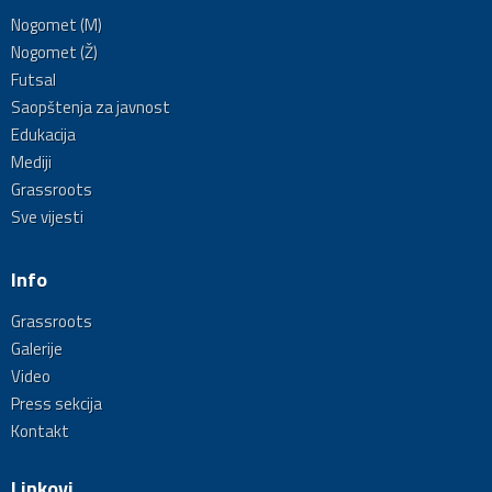
Nogomet (M)
Nogomet (Ž)
Futsal
Saopštenja za javnost
Edukacija
Mediji
Grassroots
Sve vijesti
Info
Grassroots
Galerije
Video
Press sekcija
Kontakt
Linkovi