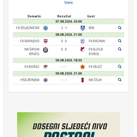
Tabela
Domaćin
Rezultat
Gost
07.08.2026. 20:00
FK ŽELJEZNIČAR
2 : 1
BSK
08.08.2026. 21:00
FK SARAJEVO
0 : 0
FK RADNIK
NK ŠIROKI
0 : 0
FK SLOGA
BRIJEG
DOBOJ
09.08.2026. 18:30
FK BORAC
- : -
FK VELEŽ
09.08.2026. 21:00
HŠK ZRINJSKI
- : -
NK ČELIK