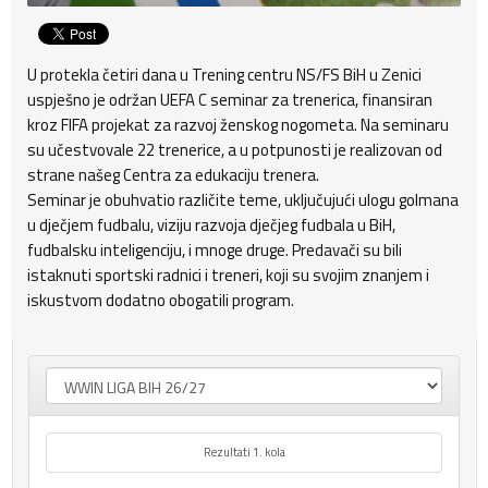
U protekla četiri dana u Trening centru NS/FS BiH u Zenici
uspješno je održan UEFA C seminar za trenerica, finansiran
kroz FIFA projekat za razvoj ženskog nogometa. Na seminaru
su učestvovale 22 trenerice, a u potpunosti je realizovan od
strane našeg Centra za edukaciju trenera.
Seminar je obuhvatio različite teme, uključujući ulogu golmana
u dječjem fudbalu, viziju razvoja dječjeg fudbala u BiH,
fudbalsku inteligenciju, i mnoge druge. Predavači su bili
istaknuti sportski radnici i treneri, koji su svojim znanjem i
iskustvom dodatno obogatili program.
Rezultati 1. kola